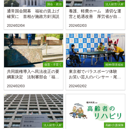
国会・政治
法人経営/人材
通常国会開幕 福祉の賃上げ
養護、軽費ホーム 適切な運
確実に 首相が施政方針演説
営と処遇改善 厚労省が自治
体に対応を助言
2024/02/04
2024/02/03
保育・子育て
精神/障害福祉
共同親権導入へ民法改正の要
東京都でパラスポーツ体験
綱案決定 法制審部会「福祉
お笑い芸人のパンサー・尾形
の充実を」
さんらが会場盛り上げる
2024/02/03
2024/02/02
法人経営/人材
高齢/介護保険