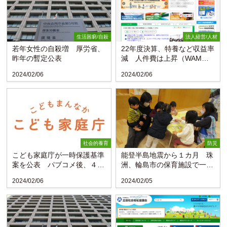
生活困窮/自殺
法人経営/人材
若年女性の自殺増 厚労省、
22年度決算、特養など収益率
昨年の暫定公表
減 人件費は上昇（WAM調
査）
2024/02/06
2024/02/06
社会的養育
防災
こども家庭庁が一時保護基準
能登半島地震から１カ月 珠
案を公表 パブコメ後、４月
洲、輪島市の保育施設で一時
に施行
預かりを再開
2024/02/06
2024/02/05