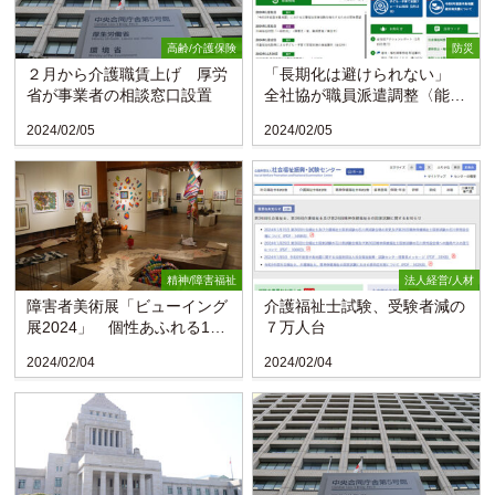
高齢/介護保険
防災
２月から介護職賃上げ 厚労
「長期化は避けられない」
省が事業者の相談窓口設置
全社協が職員派遣調整〈能登
半島地震〉
2024/02/05
2024/02/05
精神/障害福祉
法人経営/人材
障害者美術展「ビューイング
介護福祉士試験、受験者減の
展2024」 個性あふれる193
７万人台
作品並ぶ（栃木）
2024/02/04
2024/02/04