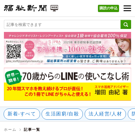
購読の申込
福祉新聞 WEB
新着-すべて
生活困窮/自殺
法人経営/人材
ホーム
記事一覧