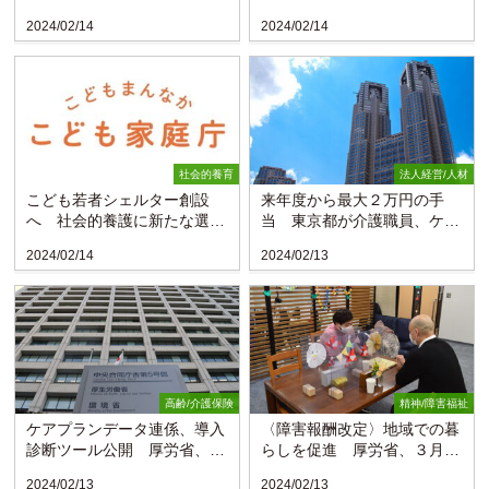
抗議
2024/02/14
2024/02/14
社会的養育
法人経営/人材
こども若者シェルター創設
来年度から最大２万円の手
へ 社会的養護に新たな選択
当 東京都が介護職員、ケア
肢
マネ対象に
2024/02/14
2024/02/13
高齢/介護保険
精神/障害福祉
ケアプランデータ連係、導入
〈障害報酬改定〉地域での暮
診断ツール公開 厚労省、事
らしを促進 厚労省、３月中
業所に利用促す
に告示
2024/02/13
2024/02/13