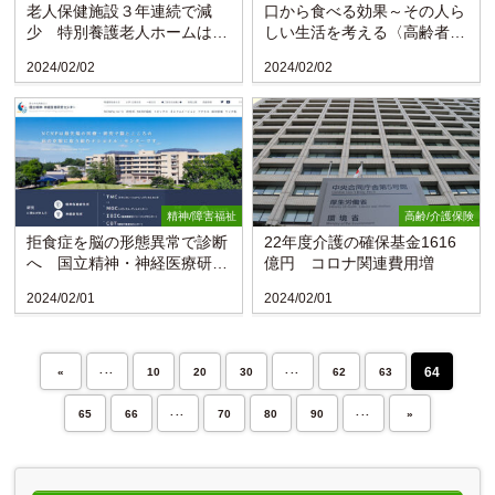
老人保健施設３年連続で減
口から食べる効果～その人ら
少 特別養護老人ホームは
しい生活を考える〈高齢者の
108カ所増（厚労省調査）
リハビリ 77回〉
2024/02/02
2024/02/02
精神/障害福祉
高齢/介護保険
拒食症を脳の形態異常で診断
22年度介護の確保基金1616
へ 国立精神・神経医療研究
億円 コロナ関連費用増
センターが初の大規模調査
2024/02/01
2024/02/01
...
...
64
«
10
20
30
62
63
...
...
65
66
70
80
90
»