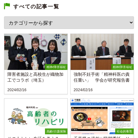
すべての記事一覧
精神/障害福祉
精神/障害福祉
障害者施設と高校生が織物加
強制不妊手術「精神科医の責
工でコラボ（埼玉）
任重い」 学会が研究報告書
2024/02/16
2024/02/16
高齢/介護保険
社会的養育