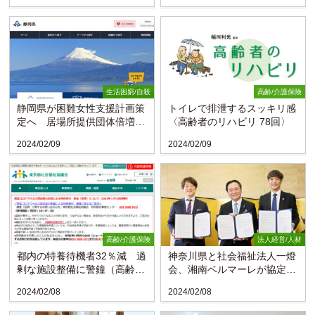
生活困窮/自殺
高齢/介護保険
静岡県が困難女性支援計画策
トイレで排泄するスッキリ感
定へ 居場所提供団体倍増な
〈高齢者のリハビリ 78回〉
ど
2024/02/09
2024/02/09
高齢/介護保険
法人経営/人材
都内の特養待機者32％減 過
神奈川県と社会福祉法人一燈
剰な施設整備に警鐘（高齢協
会、湘南ベルマーレが協定
調査）
農福連携を推進
2024/02/08
2024/02/08