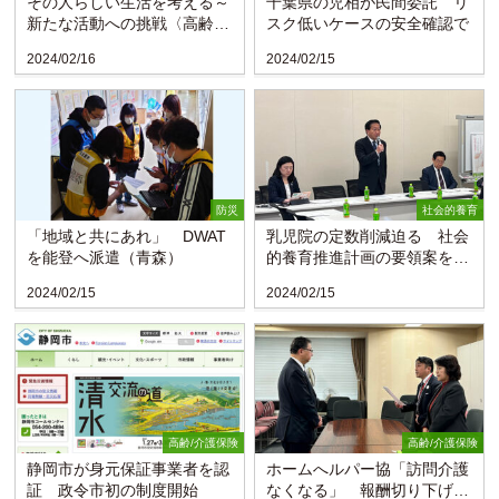
その人らしい生活を考える～
千葉県の児相が民間委託 リ
新たな活動への挑戦〈高齢者
スク低いケースの安全確認で
のリハビリ 79回〉
2024/02/16
2024/02/15
防災
社会的養育
「地域と共にあれ」 DWAT
乳児院の定数削減迫る 社会
を能登へ派遣（青森）
的養育推進計画の要領案を議
連で議論
2024/02/15
2024/02/15
高齢/介護保険
高齢/介護保険
静岡市が身元保証事業者を認
ホームへルパー協「訪問介護
証 政令市初の制度開始
なくなる」 報酬切り下げに