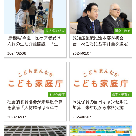
法人経営/人材
国会・政治
[新機軸]今夏、医ケア者受け
認知症施策推進本部が初会
入れの生活介護開設 「生涯
合 秋ごろに基本計画を策定
支援」のできるまちへ（...
2024/02/08
2024/02/07
社会的養育
保育・子育て
社会的養育部会が来年度予算
病児保育の当日キャンセルに
を議論「人材確保は簡単では
加算 来年度から本格実施
ない｣(こども家庭庁)
2024/02/07
2024/02/07