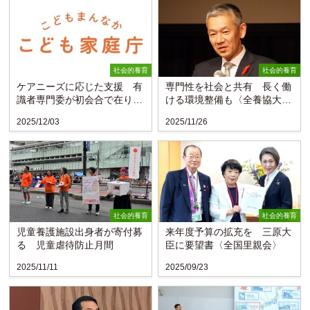
社会的養育
社会的養育
ケアニーズに応じた支援 有
専門性を社会と共有 長く働
識者専門委が初会合で在り方
ける環境整備も〈全養協大
検討〈こども家庭庁〉
会〉
2025/12/03
2025/11/26
社会的養育
社会的養育
児童養護施設出身者が寄付募
来年度予算の拡充を 三原大
る 児童虐待防止月間
臣に要望書〈全国里親会〉
2025/11/11
2025/09/23