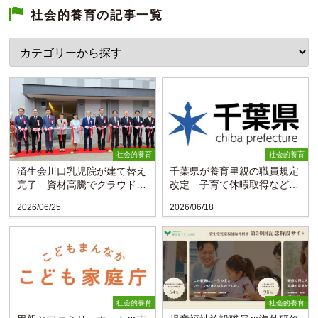
社会的養育の記事一覧
社会的養育
社会的養育
済生会川口乳児院が建て替え
千葉県が養育里親の職員規定
完了 資材高騰でクラウドフ
改定 子育て休暇取得など容
ァンディングも活用
易に
2026/06/25
2026/06/18
社会的養育
社会的養育