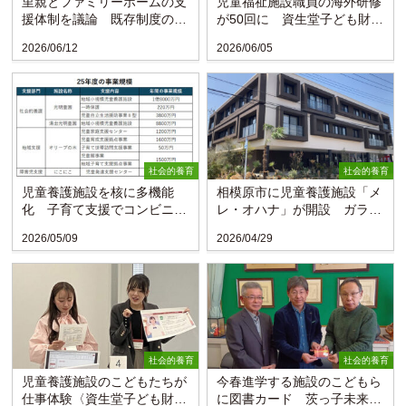
里親とファミリーホームの支
児童福祉施設職員の海外研修
援体制を議論 既存制度の見
が50回に 資生堂子ども財団
直し求める声〈こども家庭
が特設サイト
2026/06/12
2026/06/05
庁〉
社会的養育
社会的養育
児童養護施設を核に多機能
相模原市に児童養護施設「メ
化 子育て支援でコンビニの
レ・オハナ」が開設 ガラス
ような存在に 光明童園（熊
張り地域交流スペースも
2026/05/09
2026/04/29
本）
社会的養育
社会的養育
児童養護施設のこどもたちが
今春進学する施設のこどもら
仕事体験〈資生堂子ども財
に図書カード 茨っ子未来応