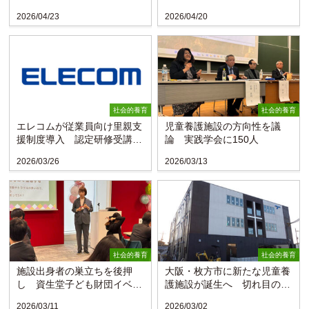
団〉
援基金
2026/04/23
2026/04/20
社会的養育
社会的養育
エレコムが従業員向け里親支
児童養護施設の方向性を議
援制度導入 認定研修受講で
論 実践学会に150人
一時金など
2026/03/26
2026/03/13
社会的養育
社会的養育
施設出身者の巣立ちを後押
大阪・枚方市に新たな児童養
し 資生堂子ども財団イベン
護施設が誕生へ 切れ目のな
ト
い支援を〈大阪水上隣保館〉
2026/03/11
2026/03/02