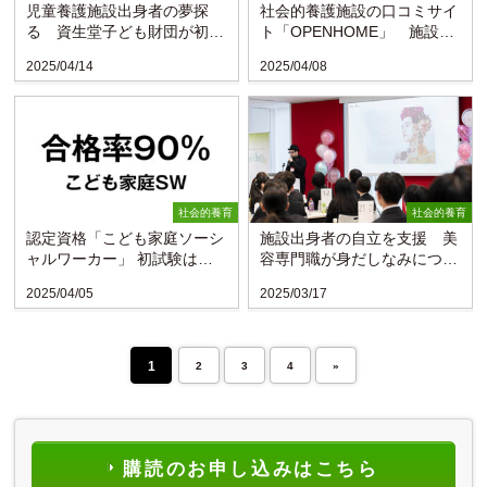
児童養護施設出身者の夢探
社会的養護施設の口コミサイ
る 資生堂子ども財団が初の
ト「OPENHOME」 施設出
体験型プログラム
身者が開発
2025/04/14
2025/04/08
社会的養育
社会的養育
認定資格「こども家庭ソーシ
施設出身者の自立を支援 美
ャルワーカー」 初試験は合
容専門職が身だしなみについ
格率90％
て講義（資生堂子ども財団）
2025/04/05
2025/03/17
1
2
3
4
»
購読のお申し込みはこちら