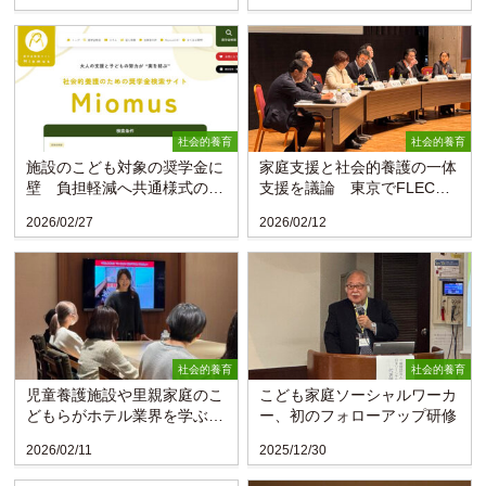
社会的養育
社会的養育
施設のこども対象の奨学金に
家庭支援と社会的養護の一体
壁 負担軽減へ共通様式の使
支援を議論 東京でFLECフ
用を呼び掛け
ォーラム
2026/02/27
2026/02/12
社会的養育
社会的養育
児童養護施設や里親家庭のこ
こども家庭ソーシャルワーカ
どもらがホテル業界を学ぶ
ー、初のフォローアップ研修
エンジェルサポートセンタ...
2026/02/11
2025/12/30