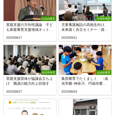
社会的養育
社会的養育
里親支援の方向性議論 子ど
児童養護施設の高校生向け、
も家庭養育支援地域ネットワ
未来描く自立セミナー〈資生
ークがセミナー
堂子ども財団〉
2025/09/17
2025/09/11
社会的養育
社会的養育
里親支援団体が協議会立ち上
集団養育でたくましく 〈成
げ 職員の能力向上目指す
光学園･神奈川、円福寺愛育
園･長野〉
2025/08/27
2025/08/24