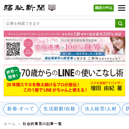
購読の申込
福祉新聞 WEB
新着-すべて
生活困窮/自殺
法人経営/人材
ホーム
社会的養育の記事一覧