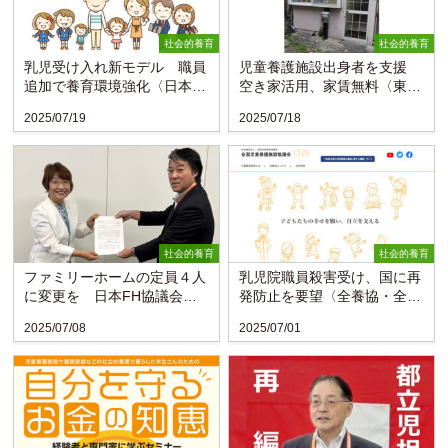
社会的養育
社会的養育
乳児受け入れ新モデル 職員
児童養護施設出身者を支援
追加で養育環境強化〈日本フ
空き家活用、家賃無料〈東京
ァミリーホーム協議会〉
里山開拓団〉
2025/07/19
2025/07/18
社会的養育
社会的養育
ファミリーホームの定員４人
乳児院職員殺害受け、国に再
に変更を 日本FH協議会が
発防止を要望〈全養協・全乳
こども家庭庁に要望書
協〉
2025/07/08
2025/07/01