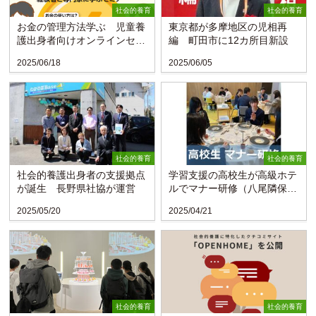
社会的養育
社会的養育
お金の管理方法学ぶ 児童養
東京都が多摩地区の児相再
護出身者向けオンラインセミ
編 町田市に12カ所目新設
ナー 6月20日開催
2025/06/18
2025/06/05
社会的養育
社会的養育
社会的養護出身者の支援拠点
学習支援の高校生が高級ホテ
が誕生 長野県社協が運営
ルでマナー研修（八尾隣保
館･大阪）
2025/05/20
2025/04/21
社会的養育
社会的養育