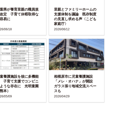
葉県が養育里親の職員規
里親とファミリーホームの
改定 子育て休暇取得な
支援体制を議論 既存制度
容易に
の見直し求める声〈こども
家庭庁〉
26/06/18
2026/06/12
童養護施設を核に多機能
相模原市に児童養護施設
 子育て支援でコンビニ
「メレ・オハナ」が開設
ような存在に 光明童園
ガラス張り地域交流スペー
熊本）
スも
26/05/09
2026/04/29