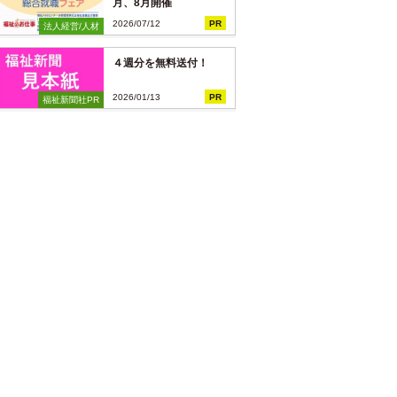
月、8月開催
2026/07/12
PR
法人経営/人材
４週分を無料送付！
2026/01/13
PR
福祉新聞社PR