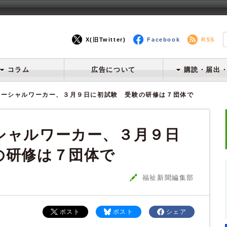
X(旧Twitter)
Facebook
RSS
コラム
広告について
購読・届出
ソーシャルワーカー、３月９日に初試験 受験の研修は７団体で
シャルワーカー、３月９日
の研修は７団体で
福祉新聞編集部
ポスト
ポスト
シェア