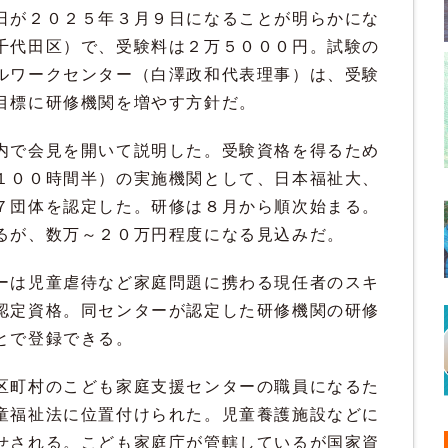
日が２０２５年３月９日になることが明らかにな
千代田区）で、受験料は２万５０００円。試験の
ルワークセンター（白澤政和代表理事）は、受験
目標に研修機関を増やす方針だ。
内で会見を開いて説明した。受験資格を得るため
１００時間半）の実施機関として、日本福祉大、
７団体を認定した。研修は８月から順次始まる。
るが、数万～２０万円程度になる見込みだ。
ーは児童虐待など家庭問題に携わる現任者のスキ
認定資格。同センターが認定した研修機関の研修
とで登録できる。
区町村のこども家庭支援センターの職員になるた
童福祉法に位置付けられた。児童養護施設などに
せされる。こども家庭庁が管轄しているが国家資