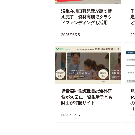
済生会川口乳児院が建て替
千
え完了 資材高騰でクラウ
定
ドファンディングも活用
ど
2026/06/25
20
児童福祉施設職員の海外研
児
修が50回に 資生堂子ども
化
財団が特設サイト
の
（
2026/06/05
20