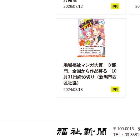
2026/07/12
PR
20
地域福祉マンガ大賞 ３部
門、全国から作品募る 10
月31日締め切り（新潟市西
区社協）
2024/08/18
PR
〒100-00
TEL：03-3581