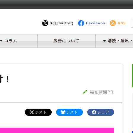
X(旧Twitter)
Facebook
RSS
コラム
広告について
購読・届出
付！
福祉新聞PR
ポスト
ポスト
シェア