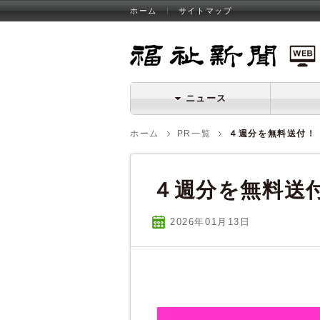
ホーム
サイトマップ
福祉新聞 WEB
ニュース
ホーム
PR一覧
４週分を無料送付！
４週分を無料送
2026年01
月
13
日