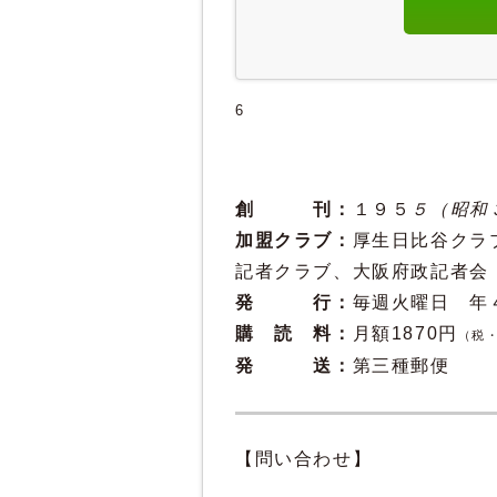
6
創 刊：
１９５
５（昭和
加盟クラブ：
厚生日比谷クラ
記者クラブ、大阪府政記者会
発 行：
毎週火曜日 
購 読 料：
月額1870円
（税
発 送：
第三種郵便
【問い合わせ】