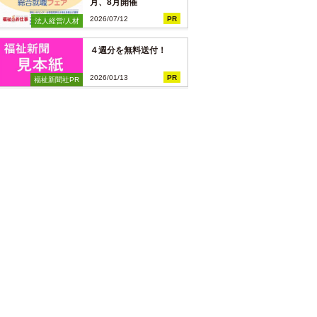
月、8月開催
2026/07/12
PR
法人経営/人材
４週分を無料送付！
2026/01/13
PR
福祉新聞社PR