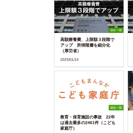
福祉一般
高額療養費、上限額３段階で
アップ 所得階層を細分化
（厚労省）
2025/01/14
福祉一般
教育・保育施設の事故 22年
は過去最多の2461件（こども
家庭庁）