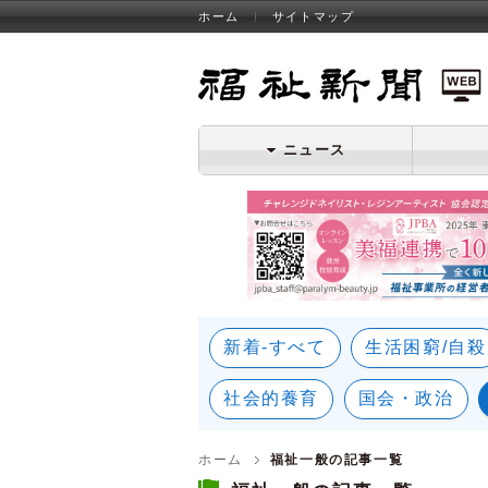
ホーム
サイトマップ
福祉新聞 WEB
ニュース
新着-すべて
生活困窮/自殺
社会的養育
国会・政治
ホーム
福祉一般の記事一覧