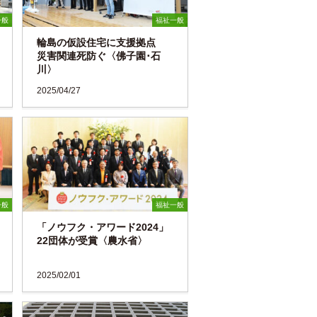
一般
福祉一般
輪島の仮設住宅に支援拠点
災害関連死防ぐ〈佛子園･石
川〉
2025/04/27
一般
福祉一般
「ノウフク・アワード2024」
22団体が受賞〈農水省〉
2025/02/01