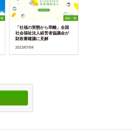
一般
福祉一般
「社福の実態から乖離」全国
社会福祉法人経営者協議会が
財政審建議に見解
2023/07/04