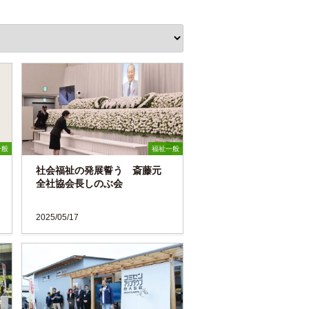
一般
福祉一般
社会福祉の発展誓う 斎藤元
全社協会長しのぶ会
2025/05/17