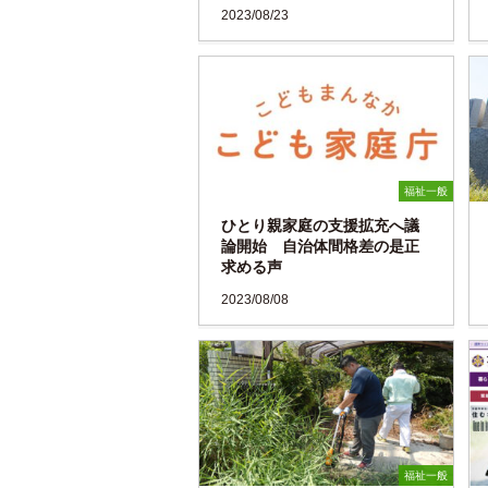
2023/08/23
福祉一般
ひとり親家庭の支援拡充へ議
論開始 自治体間格差の是正
求める声
2023/08/08
福祉一般