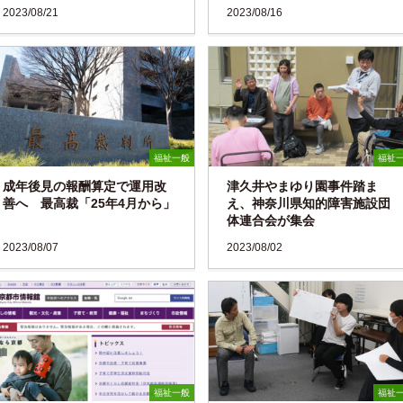
2023/08/21
2023/08/16
福祉一般
福祉
成年後見の報酬算定で運用改
津久井やまゆり園事件踏ま
善へ 最高裁「25年4月から」
え、神奈川県知的障害施設団
体連合会が集会
2023/08/07
2023/08/02
福祉一般
福祉