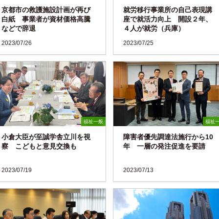
京都市の救護施設計画が再び
就労移行事業所の自己表現講
白紙 事業者が資材価格高騰
座で就活力向上 開設２年、
などで辞退
４人が就労（兵庫）
2023/07/26
2023/07/25
福祉一般
福祉
小倉大臣が至誠学舎立川を視
障害者優先調達法施行から10
察 こどもと意見交換も
年 一層の発注促進を要請
2023/07/19
2023/07/13