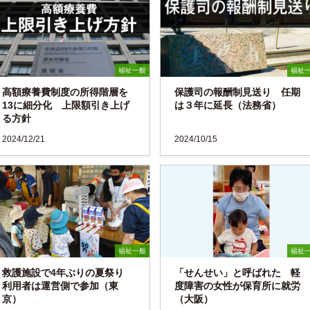
福祉一般
福祉
高額療養費制度の所得階層を
保護司の報酬制見送り 任期
13に細分化 上限額引き上げ
は３年に延長（法務省）
る方針
2024/12/21
2024/10/15
福祉一般
福祉
救護施設で4年ぶりの夏祭り
「せんせい」と呼ばれた 軽
利用者は運営側で参加（東
度障害の女性が保育所に就労
京）
（大阪）