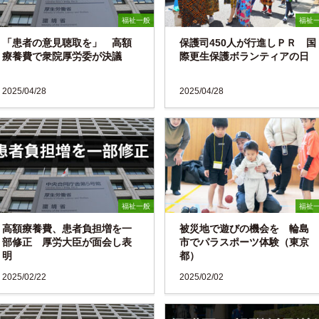
福祉一般
福祉
「患者の意見聴取を」 高額
保護司450人が行進しＰＲ 国
療養費で衆院厚労委が決議
際更生保護ボランティアの日
2025/04/28
2025/04/28
福祉一般
福祉
高額療養費、患者負担増を一
被災地で遊びの機会を 輪島
部修正 厚労大臣が面会し表
市でパラスポーツ体験（東京
明
都）
2025/02/22
2025/02/02