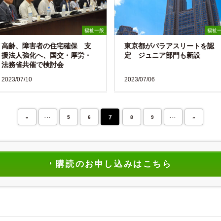
福祉一般
福祉
高齢、障害者の住宅確保 支
東京都がパラアスリートを認
援法人強化へ、国交・厚労・
定 ジュニア部門も新設
法務省共催で検討会
2023/07/10
2023/07/06
...
...
7
«
5
6
8
9
»
購読のお申し込みはこちら