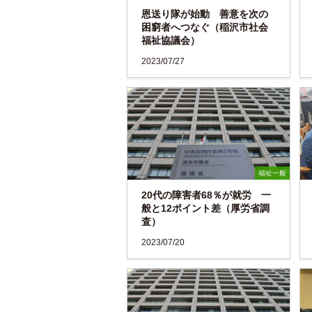
恩送り隊が始動 善意を次の
困窮者へつなぐ（稲沢市社会
福祉協議会）
2023/07/27
福祉一般
20代の障害者68％が就労 一
般と12ポイント差（厚労省調
査）
2023/07/20