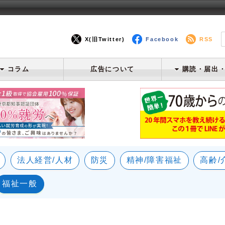
X(旧Twitter)
Facebook
RSS
コラム
広告について
購読・届出
法人経営/人材
防災
精神/障害福祉
高齢/
福祉一般