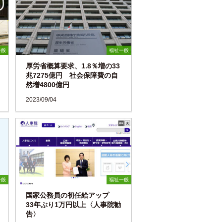
一般
福祉一般
厚労省概算要求、1.8％増の33
兆7275億円 社会保障費の自
然増4800億円
2023/09/04
一般
福祉一般
国家公務員の初任給アップ
33年ぶり1万円以上〈人事院勧
告〉