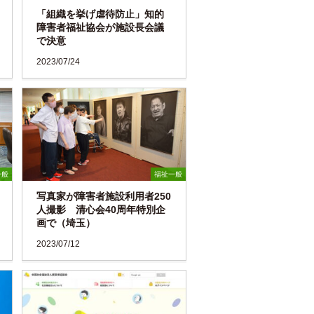
「組織を挙げ虐待防止」知的
障害者福祉協会が施設長会議
で決意
2023/07/24
一般
福祉一般
写真家が障害者施設利用者250
人撮影 清心会40周年特別企
画で（埼玉）
2023/07/12