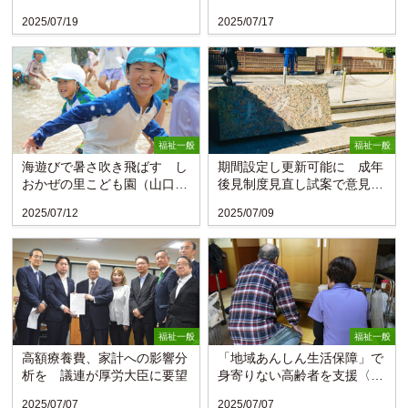
2025/07/19
2025/07/17
福祉一般
福祉一般
海遊びで暑さ吹き飛ばす し
期間設定し更新可能に 成年
おかぜの里こども園（山口・
後見制度見直し試案で意見募
下関市）
集〈法務省〉
2025/07/12
2025/07/09
福祉一般
福祉一般
高額療養費、家計への影響分
「地域あんしん生活保障」で
析を 議連が厚労大臣に要望
身寄りない高齢者を支援〈鯵
ヶ沢町社協・青森〉
2025/07/07
2025/07/07