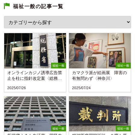
福祉一般の記事一覧
福祉一般
福祉一般
オンラインカジノ誘導広告禁
カマクラ派が絵画展 障害の
止を柱に指針改定案〈総務
有無問わず〈神奈川〉
省〉
2025/07/26
2025/07/24
福祉一般
福祉一般