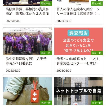
福祉一般
福祉一般
高額療養費、再検討の委員会
盲人の偉人を絵本で紹介 シ
発足 患者団体から２人参加
リーズ８冊目は宮城道雄〈桜
雲会・東京〉
2025/06/02
2025/05/30
福祉一般
福祉一般
民生委員活動をPR 八王子
他者への信頼感向上 こども
市長が１日委員に
食堂支援センター・むすびえ
が参加者調査
2025/05/30
2025/05/29
福祉一般
福祉一般