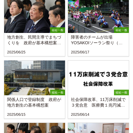
福祉一般
福祉一般
地方創生、民間主導でまちづ
障害者のチームが出場
くりを 政府が基本構想案策
YOSAKOIソーラン祭り（札
定
幌）
2025/06/25
2025/06/17
福祉一般
福祉一般
関係人口で登録制度 政府が
社会保障改革、11万床削減で
地方創生の基本構想案
３党合意 医療費１兆円減と
試算
2025/06/15
2025/06/14