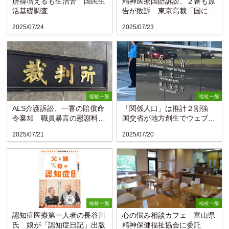
所得増えるも生活苦 国民生
精神医療国賠訴訟、２審も原
活基礎調査
告が敗訴 東京高裁「国に作
為義務なし」
2025/07/24
2025/07/23
福祉一般
福祉一般
ALS介護訴訟、一審の賠償命
「関係人口」は推計２割強
令棄却 職員暴言の慰謝料増
国交省が地方創生でウェブ調
額〈東京高裁〉
査
2025/07/21
2025/07/20
福祉一般
福祉一般
認知症医療第一人者の長谷川
心の悩み相談カフェ 富山県
氏 娘が「認知症日記」出版
精神保健福祉協会に委託