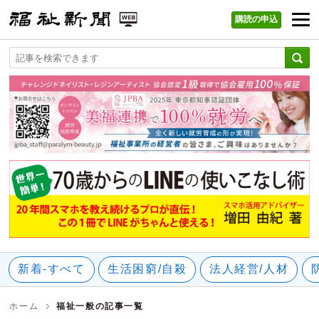
購読の申込
福祉新聞 WEB
新着-すべて
生活困窮/自殺
法人経営/人材
ホーム
福祉一般の記事一覧