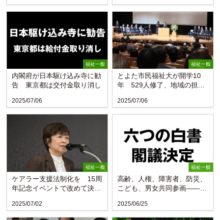
福祉一般
福祉一般
内閣府が日本駆け込み寺に勧
とよた市民福祉大が開学10
告 東京都は交付金取り消し
年 529人修了、地域の担い
手に〈豊田市社協〉
2025/07/06
2025/07/06
福祉一般
福祉一般
ケアラー支援法制化を 15周
高齢、人権、障害者、防災、
年記念イベントで改めて決意
こども、男女共同参画――六
〈日本ケアラー連盟〉
つの白書を閣議決定
2025/07/02
2025/06/25