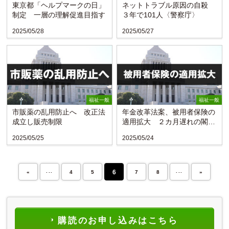
東京都「ヘルプマークの日」
ネットトラブル原因の自殺
制定 一層の理解促進目指す
３年で101人〈警察庁〉
2025/05/28
2025/05/27
福祉一般
福祉一般
市販薬の乱用防止へ 改正法
年金改革法案、被用者保険の
成立し販売制限
適用拡大 ２カ月遅れの閣議
決定
2025/05/25
2025/05/24
...
...
6
«
4
5
7
8
»
購読のお申し込みはこちら