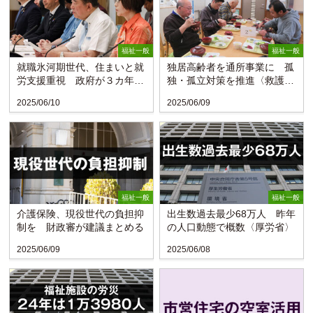
福祉一般
福祉一般
就職氷河期世代、住まいと就
独居高齢者を通所事業に 孤
労支援重視 政府が３カ年の
独・孤立対策を推進〈救護施
枠組みまとめる
設慈照園・浜松市〉
2025/06/10
2025/06/09
福祉一般
福祉一般
介護保険、現役世代の負担抑
出生数過去最少68万人 昨年
制を 財政審が建議まとめる
の人口動態で概数〈厚労省〉
2025/06/09
2025/06/08