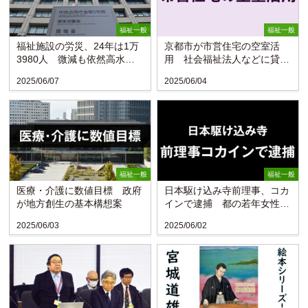
福祉一般
福祉一般
福祉施設の労災、24年は1万
京都市が市営住宅の空室活
3980人 微減も依然高水準
用 社会福祉法人などに貸し
〈厚労省〉
出し
2025/06/07
2025/06/04
福祉一般
福祉一般
医療・介護に数値目標 政府
日本駆け込み寺前理事、コカ
が地方創生の基本構想案
インで逮捕 都の若年女性支
援事業者
2025/06/03
2025/06/02