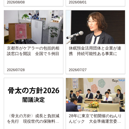
2026/08/08
2026/08/01
京都市がケアラーの包括的相
休眠預金活用団体と企業が連
談窓口を開設 全国で５例目
携 持続可能性ある事業に
2026/07/28
2026/07/27
〈骨太の方針〉成長と負担減
28年に東京で初開催のねんり
を先行 現役世代の保険料引
んピック 大会準備運営委が
き下げを明記
発足