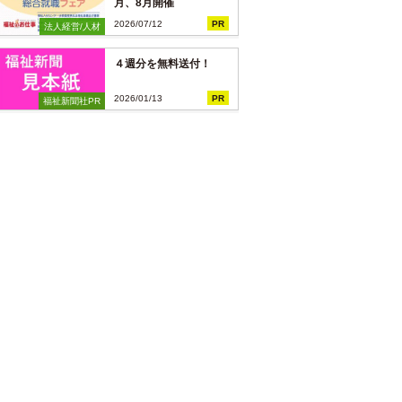
月、8月開催
2026/07/12
PR
法人経営/人材
４週分を無料送付！
2026/01/13
PR
福祉新聞社PR