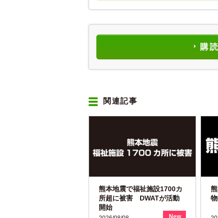
購
関連記事
熊本地震で福祉施設1700カ
熊
所超に被害 DWATが活動
物
開始
New
2026/08/08
20