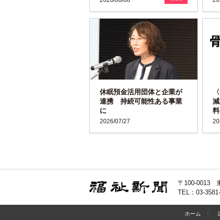
休眠預金活用団体と企業が
〈
連携 持続可能性ある事業
減
に
料
2026/07/27
20
〒100-00
TEL：03-3581
ホーム