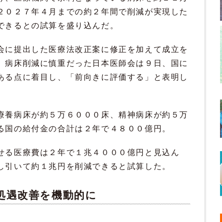
２０２７年４月までの約２年間で削減が実現した
できるとの試算を盛り込んだ。
会に提出した医療法改正案に修正を加えて成立を
。病床削減に慎重だった日本医師会は９日、国に
ある点に着目し、「前向きに評価する」と表明し
療養病床が約５万６０００床、精神病床が約５万
る国の給付金の合計は２年で４８００億円。
せる医療費は２年で１兆４０００億円と見込ん
し引いて約１兆円を削減できると試算した。
処遇改善を機動的に