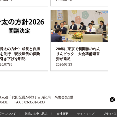
骨太の方針〉成長と負担
28年に東京で初開催のねん
を先行 現役世代の保険
りんピック 大会準備運営
引き下げを明記
委が発足
26/07/25
2026/07/23
13 東京都千代田区霞が関3丁目3番1号 尚友会館1階
-0431 FAX：03-3581-0433
広告について
購読のお申し込み
会社概要
サイトマップ
プライバ