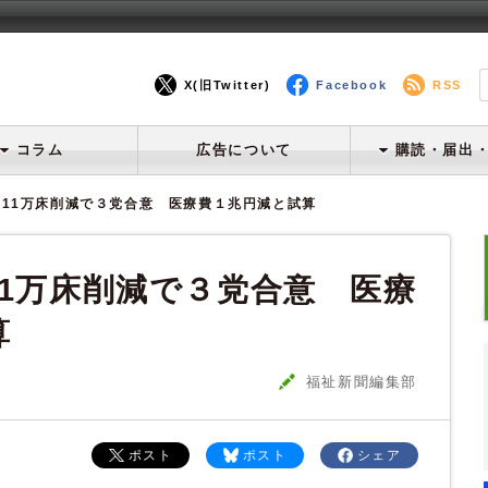
X(旧Twitter)
Facebook
RSS
コラム
広告について
購読・届出
11万床削減で３党合意 医療費１兆円減と試算
11万床削減で３党合意 医療
算
福祉新聞編集部
ポスト
ポスト
シェア