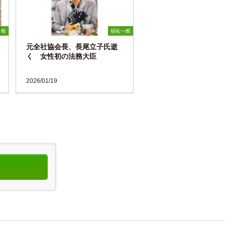
一般
福祉一般
元全社協会長、長尾立子氏逝
く 女性初の法務大臣
2026/01/19