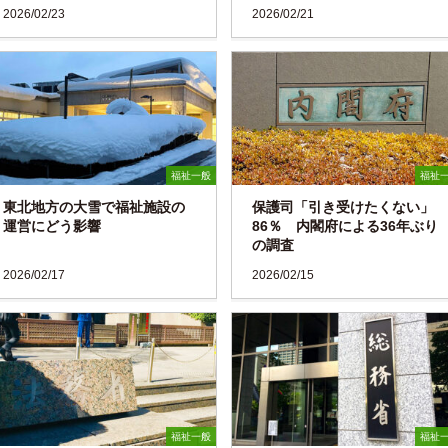
2026/02/23
2026/02/21
福祉一般
福祉
東北地方の大雪で福祉施設の
保護司「引き受けたくない」
運営にどう影響
86％ 内閣府による36年ぶり
の調査
2026/02/17
2026/02/15
福祉一般
福祉