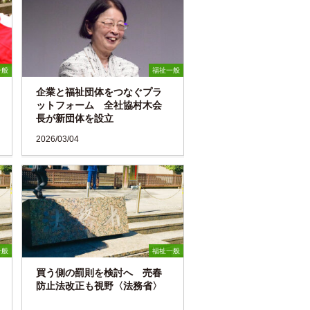
一般
福祉一般
企業と福祉団体をつなぐプラ
ットフォーム 全社協村木会
長が新団体を設立
2026/03/04
一般
福祉一般
買う側の罰則を検討へ 売春
防止法改正も視野〈法務省〉