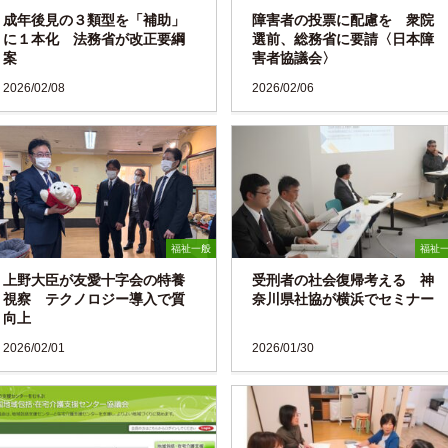
成年後見の３類型を「補助」
障害者の投票に配慮を 衆院
に１本化 法務省が改正要綱
選前、総務省に要請〈日本障
案
害者協議会〉
2026/02/08
2026/02/06
福祉一般
福祉
上野大臣が友愛十字会の特養
受刑者の社会復帰考える 神
視察 テクノロジー導入で質
奈川県社協が横浜でセミナー
向上
2026/02/01
2026/01/30