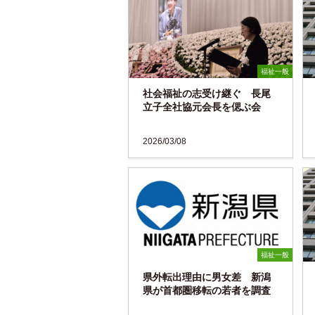
福祉一般
社会福祉の志受け継ぐ 長尾
立子全社協元会長を偲ぶ会
2026/03/08
福祉一般
県外転出理由に男女差 新潟
県が首都圏移転の若者を調査