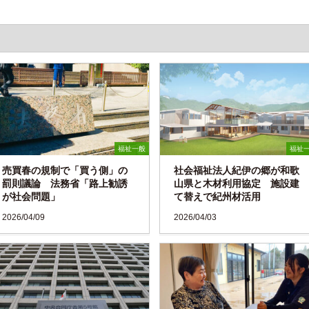
福祉一般
福祉
売買春の規制で「買う側」の
社会福祉法人紀伊の郷が和歌
罰則議論 法務省「路上勧誘
山県と木材利用協定 施設建
が社会問題」
て替えで紀州材活用
2026/04/09
2026/04/03