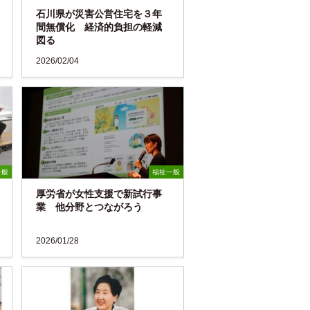
石川県が災害公営住宅を３年
間無償化 経済的負担の軽減
図る
2026/02/04
一般
福祉一般
厚労省が女性支援で新試行事
業 他分野とつながろう
2026/01/28