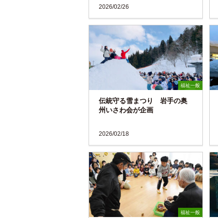
2026/02/26
福祉一般
伝統守る雪まつり 岩手の奥
州いさわ会が企画
2026/02/18
福祉一般