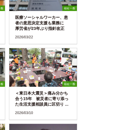
一般
福祉一般
医療ソーシャルワーカー、患
者の意思決定支援も業務に
厚労省が23年ぶり指針改正
2026/03/22
一般
福祉一般
＜東日本大震災＞痛み分かち
合う15年 被災者に寄り添っ
た生活支援相談員に区切り ...
2026/03/10