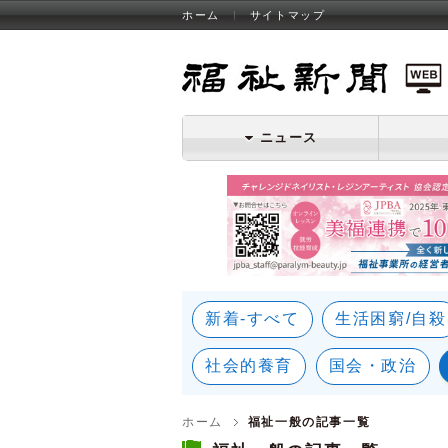
ホーム
サイトマップ
福祉新聞 WEB
ニュース
新着-すべて
生活困窮/自殺
社会的養育
国会・政治
ホーム
福祉一般の記事一覧