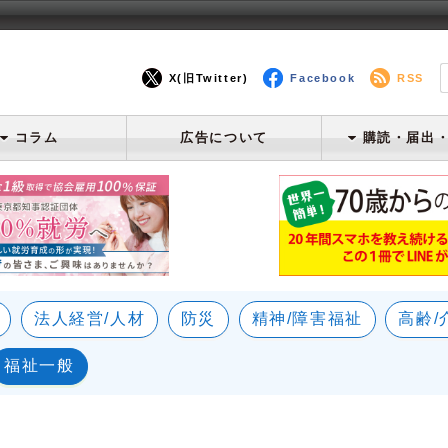
X(旧Twitter)
Facebook
RSS
コラム
広告について
購読・届出
法人経営/人材
防災
精神/障害福祉
高齢/
福祉一般