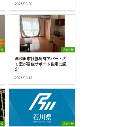
2026/02/20
一般
福祉一般
岸和田市社協所有アパートの
１室が居住サポート住宅に認
定
2026/02/13
一般
福祉一般