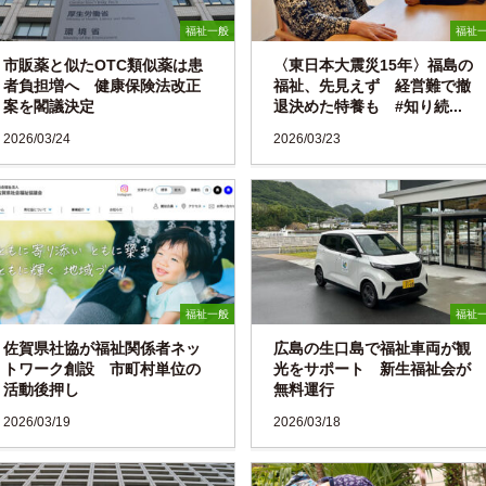
福祉一般
福祉
市販薬と似たOTC類似薬は患
〈東日本大震災15年〉福島の
者負担増へ 健康保険法改正
福祉、先見えず 経営難で撤
案を閣議決定
退決めた特養も #知り続...
2026/03/24
2026/03/23
福祉一般
福祉
佐賀県社協が福祉関係者ネッ
広島の生口島で福祉車両が観
トワーク創設 市町村単位の
光をサポート 新生福祉会が
活動後押し
無料運行
2026/03/19
2026/03/18