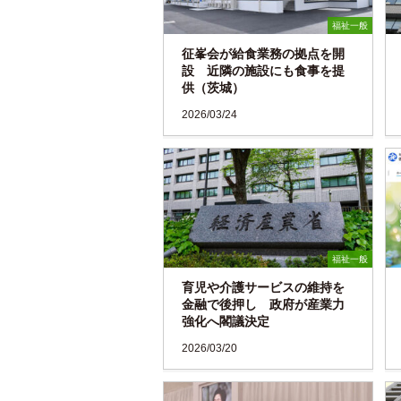
福祉一般
征峯会が給食業務の拠点を開
設 近隣の施設にも食事を提
供（茨城）
2026/03/24
福祉一般
育児や介護サービスの維持を
金融で後押し 政府が産業力
強化へ閣議決定
2026/03/20