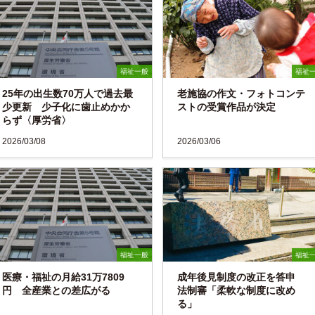
福祉一般
福祉
25年の出生数70万人で過去最
老施協の作文・フォトコンテ
少更新 少子化に歯止めかか
ストの受賞作品が決定
らず〈厚労省〉
2026/03/08
2026/03/06
福祉一般
福祉
医療・福祉の月給31万7809
成年後見制度の改正を答申
円 全産業との差広がる
法制審「柔軟な制度に改め
る」