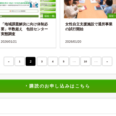
福祉一般
福祉
「地域課題解決に向け体制必
女性自立支援施設で通所事業
要」半数超え 包括センター
の試行開始
実態調査
2026/01/21
2026/01/20
...
...
2
«
1
3
4
5
10
»
購読のお申し込みはこちら