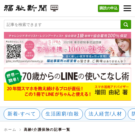
購読の申込
福祉新聞 WEB
新着-すべて
生活困窮/自殺
法人経営/人材
ホーム
高齢/介護保険の記事一覧