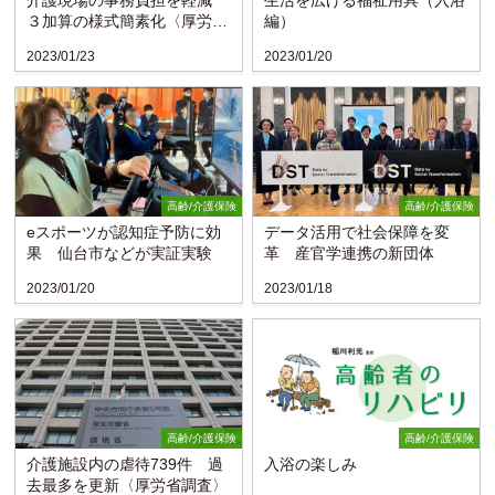
介護現場の事務負担を軽減
生活を広げる福祉用具（入浴
３加算の様式簡素化〈厚労
編）
省〉
2023/01/23
2023/01/20
高齢/介護保険
高齢/介護保険
eスポーツが認知症予防に効
データ活用で社会保障を変
果 仙台市などが実証実験
革 産官学連携の新団体
2023/01/20
2023/01/18
高齢/介護保険
高齢/介護保険
介護施設内の虐待739件 過
入浴の楽しみ
去最多を更新〈厚労省調査〉