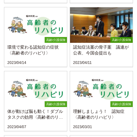
高齢/介護保険
高齢/介護保険
環境で変わる認知症の症状
認知症法案の骨子案 議連が
〈高齢者のリハビリ〉
公表、今国会提出も
2023/04/14
2023/04/11
高齢/介護保険
高齢/介護保険
体が動けば脳も動く！ダブル
理解しましょう！ 認知症
タスクの効用〈高齢者のリハ
〈高齢者のリハビリ〉
ビリ〉
2023/04/07
2023/03/31