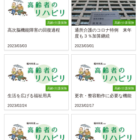
高齢/介護保険
高齢/介護保険
高次脳機能障害の回復過程
通所介護のコロナ特例 来年
度も３％加算継続
2023/03/03
2023/03/01
高齢/介護保険
高齢/介護保険
生活を広げる福祉用具
更衣・整容動作に必要な機能
2023/02/24
2023/02/17