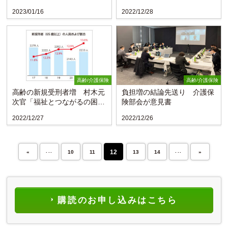
2023/01/16
2022/12/28
高齢/介護保険
高齢/介護保険
高齢の新規受刑者増 村木元
負担増の結論先送り 介護保
次官「福祉とつながるの困
険部会が意見書
難」〈再犯防止白書〉
2022/12/27
2022/12/26
...
...
12
«
10
11
13
14
»
購読のお申し込みはこちら