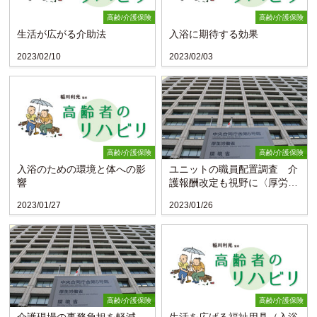
高齢/介護保険
高齢/介護保険
生活が広がる介助法
入浴に期待する効果
2023/02/10
2023/02/03
高齢/介護保険
高齢/介護保険
入浴のための環境と体への影
ユニットの職員配置調査 介
響
護報酬改定も視野に〈厚労
省〉
2023/01/27
2023/01/26
高齢/介護保険
高齢/介護保険