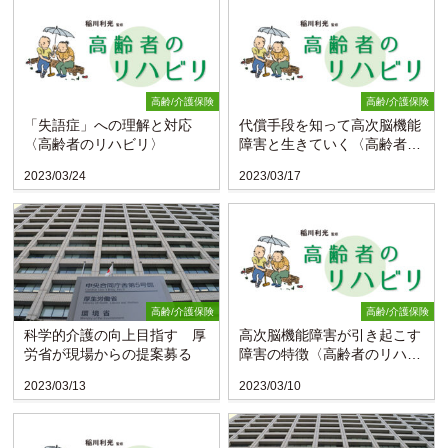
高齢/介護保険
高齢/介護保険
「失語症」への理解と対応
代償手段を知って高次脳機能
〈高齢者のリハビリ〉
障害と生きていく〈高齢者の
リハビリ〉
2023/03/24
2023/03/17
高齢/介護保険
高齢/介護保険
科学的介護の向上目指す 厚
高次脳機能障害が引き起こす
労省が現場からの提案募る
障害の特徴〈高齢者のリハビ
リ〉
2023/03/13
2023/03/10