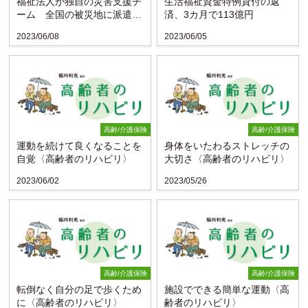
福祉法人が独自の災害支援チ
生活福祉資金特例貸付の返
ーム 全国の被災地に派遣
済、3カ月で113億円
（青森）
2023/06/08
2023/06/05
高齢/介護保険
高齢/介護保険
運動を続けて良くなることを
身体をいたわるストレッチの
自覚〈高齢者のリハビリ〉
大切さ〈高齢者のリハビリ〉
2023/06/02
2023/05/26
高齢/介護保険
高齢/介護保険
転倒なく自分の足で歩くため
施設でできる簡単な運動〈高
に〈高齢者のリハビリ〉
齢者のリハビリ〉