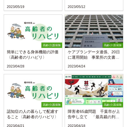
2023/05/19
2023/05/12
高齢/介護保険
高齢/介護保険
簡単にできる身体機能の評価
ケアプランデータ連係、20日
〈高齢者のリハビリ〉
に運用開始 事業所の文書負
担軽減狙う
2023/04/28
2023/04/24
高齢/介護保険
高齢/介護保険
認知症の人の暮らしで配慮す
障害者65歳問題 千葉市が上
ること〈高齢者のリハビリ〉
告申し立て 「最高裁の判断
仰ぐ」
2023/04/21
2023/04/18