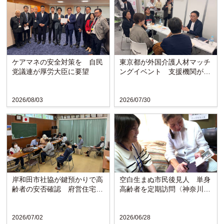
ケアマネの安全対策を 自民
東京都が外国介護人材マッチ
党議連が厚労大臣に要望
ングイベント 支援機関が課
題など聞き取り
2026/08/03
2026/07/30
岸和田市社協が鍵預かりで高
空白生まぬ市民後見人 単身
齢者の安否確認 府営住宅で
高齢者を定期訪問〈神奈川・
モデル事業開始
横須賀市〉
2026/07/02
2026/06/28