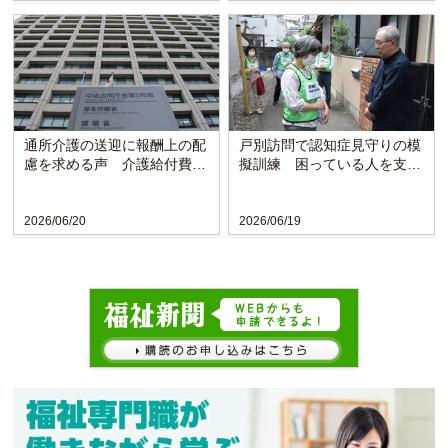
通所介護の送迎に報酬上の配
戸別訪問で認知症見守りの模
慮を求める声 介護給付費分
擬訓練 困っている人を支え
科会で議論〈厚労省〉
られる地域に〈東京・立川〉
2026/06/20
2026/06/19