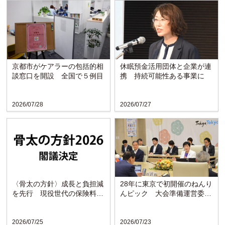
京都市がケアラーの包括的相
休眠預金活用団体と企業が連
談窓口を開設 全国で５例目
携 持続可能性ある事業に
2026/07/28
2026/07/27
〈骨太の方針〉成長と負担減
28年に東京で初開催のねんり
を先行 現役世代の保険料引
んピック 大会準備運営委が
き下げを明記
発足
2026/07/25
2026/07/23