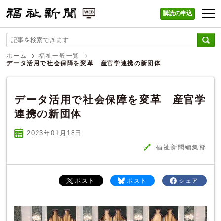
購読の申込
福祉新聞 WEB
ホーム
福祉一般一覧
データ活用で社会保障を変革 産官学連携の新団体
データ活用で社会保障を変革 産官学
連携の新団体
2023年01
月
18
日
福祉新聞編集部
ポスト
ポスト
シェア