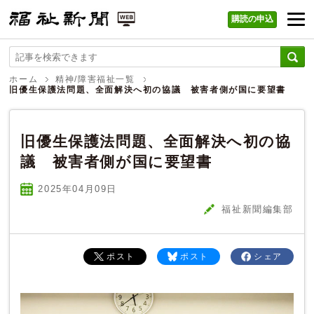
購読の申込
福祉新聞 WEB
ホーム
精神/障害福祉一覧
旧優生保護法問題、全面解決へ初の協議 被害者側が国に要望書
旧優生保護法問題、全面解決へ初の協
議 被害者側が国に要望書
2025年04
月
09
日
福祉新聞編集部
ポスト
ポスト
シェア