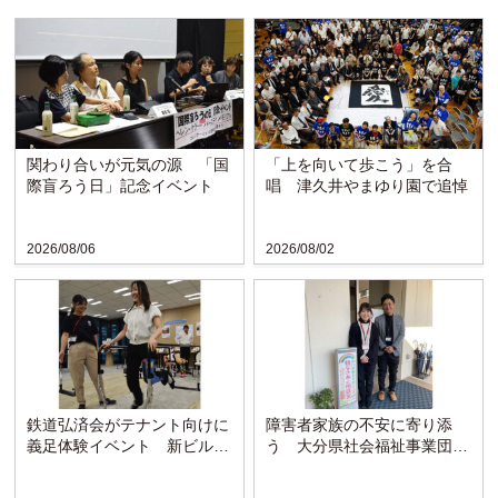
関わり合いが元気の源 「国
「上を向いて歩こう」を合
際盲ろう日」記念イベント
唱 津久井やまゆり園で追悼
2026/08/06
2026/08/02
鉄道弘済会がテナント向けに
障害者家族の不安に寄り添
義足体験イベント 新ビルの
う 大分県社会福祉事業団の
ラウンジで啓発
「親なきあと相談室」設置
か...