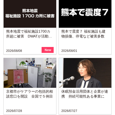
熊本地震で福祉施設1700カ
熊本で震度７ 福祉施設も建
所超に被害 DWATが活動開
物損傷、停電など被害多数
始
New
2026/08/08
2026/08/01
京都市がケアラーの包括的相
休眠預金活用団体と企業が連
談窓口を開設 全国で５例目
携 持続可能性ある事業に
2026/07/28
2026/07/27