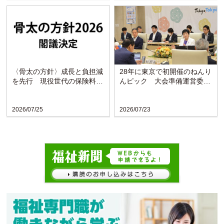
〈骨太の方針〉成長と負担減
28年に東京で初開催のねんり
を先行 現役世代の保険料引
んピック 大会準備運営委が
き下げを明記
発足
2026/07/25
2026/07/23