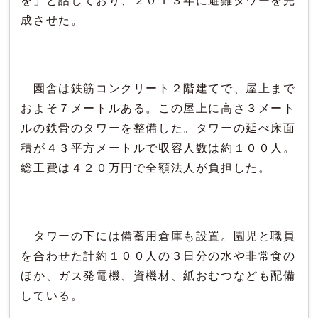
を」と話しており、２０１３年に避難タワーを完
成させた。
園舎は鉄筋コンクリート２階建てで、屋上まで
およそ７メートルある。この屋上に高さ３メート
ルの鉄骨のタワーを整備した。タワーの延べ床面
積が４３平方メートルで収容人数は約１００人。
総工費は４２０万円で全額法人が負担した。
タワーの下には備蓄用倉庫も設置。園児と職員
を合わせた計約１００人の３日分の水や非常食の
ほか、ガス発電機、資機材、紙おむつなども配備
している。