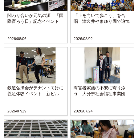
関わり合いが元気の源 「国
「上を向いて歩こう」を合
際盲ろう日」記念イベント
唱 津久井やまゆり園で追悼
2026/08/06
2026/08/02
鉄道弘済会がテナント向けに
障害者家族の不安に寄り添
義足体験イベント 新ビルの
う 大分県社会福祉事業団の
ラウンジで啓発
「親なきあと相談室」設置
か...
2026/07/29
2026/07/24