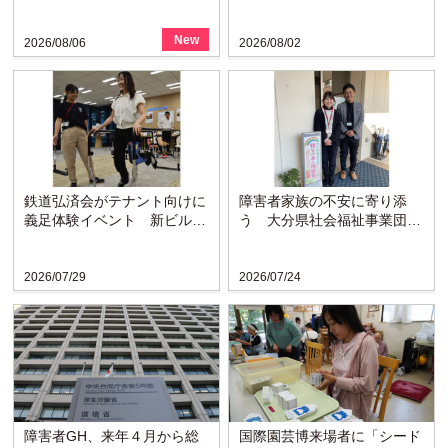
New
2026/08/06
2026/08/02
鉄道弘済会がテナント向けに
障害者家族の不安に寄り添
義足体験イベント 新ビルの
う 大分県社会福祉事業団の
ラウンジで啓発
「親なきあと相談室」設置
か...
2026/07/29
2026/07/24
障害者GH、来年４月から総
国際園芸博来場者に「シード