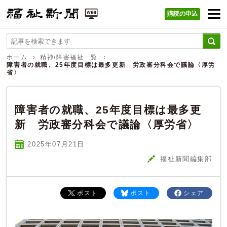
購読の申込
福祉新聞 WEB
ホーム
精神/障害福祉一覧
障害者の就職、25年度目標は最多更新 労政審分科会で議論〈厚労
省〉
障害者の就職、25年度目標は最多更
新 労政審分科会で議論〈厚労省〉
2025年07
月
21
日
福祉新聞編集部
ポスト
ポスト
シェア