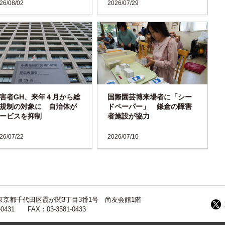
26/08/02
2026/07/29
害者GH、来年４月から総
国際園芸博来場者に「シー
規制の対象に 自治体が
ドペーパー」 鎌倉の障害
ービスを抑制
者施設が協力
26/07/22
2026/07/10
13 東京都千代田区霞が関3丁目3番1号 尚友会館1階
-0431 FAX：03-3581-0433