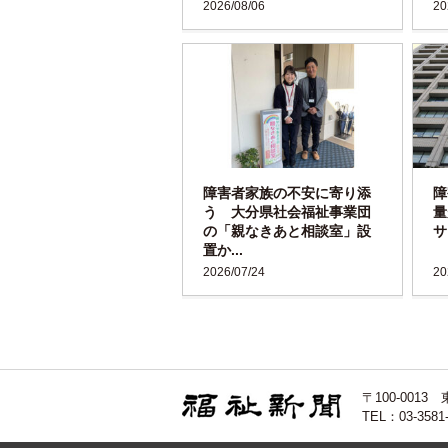
2026/08/06
20
障害者家族の不安に寄り添
障
う 大分県社会福祉事業団
量
の「親なきあと相談室」設
サ
置か...
2026/07/24
20
〒100-00
TEL：03-3581