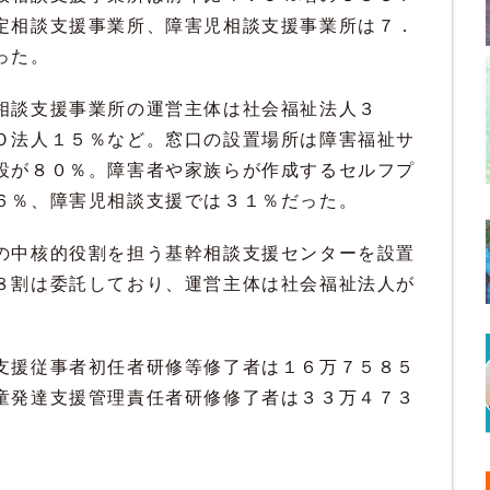
定相談支援事業所、障害児相談支援事業所は７．
った。
相談支援事業所の運営主体は社会福祉法人３
Ｏ法人１５％など。窓口の設置場所は障害福祉サ
設が８０％。障害者や家族らが作成するセルフプ
６％、障害児相談支援では３１％だった。
の中核的役割を担う基幹相談支援センターを設置
８割は委託しており、運営主体は社会福祉法人が
支援従事者初任者研修等修了者は１６万７５８５
童発達支援管理責任者研修修了者は３３万４７３