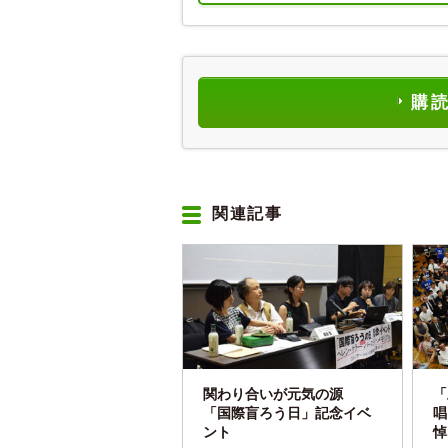
購
関連記事
関わり合いが元気の源
「
「国際盲ろう日」記念イベ
唱
ント
悼