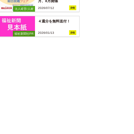
月、8月開催
2026/07/12
PR
法人経営/人材
４週分を無料送付！
2026/01/13
PR
福祉新聞社PR