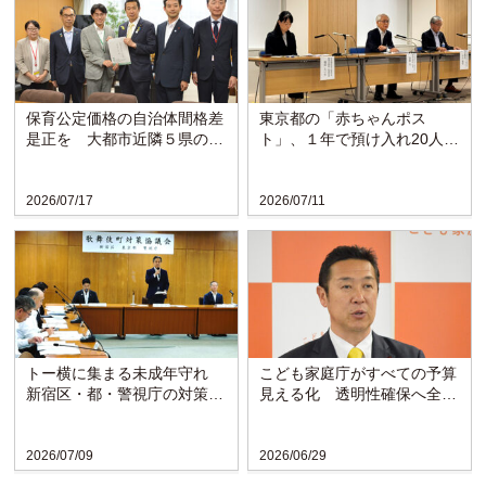
保育公定価格の自治体間格差
東京都の「赤ちゃんポス
是正を 大都市近隣５県の知
ト」、１年で預け入れ20人
事らが黄川田大臣に要望
賛育会は母子支援の充実求め
る
2026/07/17
2026/07/11
トー横に集まる未成年守れ
こども家庭庁がすべての予算
新宿区・都・警視庁の対策協
見える化 透明性確保へ全省
議会が発足
庁で初の試み
2026/07/09
2026/06/29