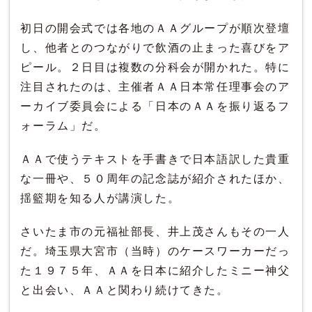
初日の開会式では各地のＡＡグループが順次登壇
し、他者とのつながりで飲酒の止まった喜びをア
ピール。２日目は複数の分科会が開かれた。特に
注目されたのは、主催者ＡＡ日本常任理事会のア
ーカイブ委員会による「日本のＡＡを振り返るフ
ォーラム」だ。
ＡＡで使うテキストを手書きで日本語訳した貴重
な一冊や、５０周年の記念誌が紹介されたほか、
揺籃期を知る人が講演した。
さいたま市の元福祉部長、井上茂さんもその一人
だ。埼玉県大宮市（当時）のケースワーカーだっ
た１９７５年、ＡＡを日本に紹介したミニー神父
と出会い、ＡＡと関わり続けてきた。