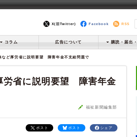
X(旧Twitter)
Facebook
RSS
コラム
広告について
購読・届出
体など厚労省に説明要望 障害年金不支給問題で
厚労省に説明要望 障害年金
福祉新聞編集部
ポスト
ポスト
シェア