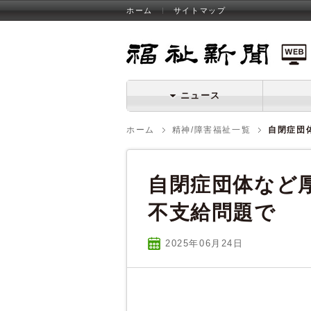
ホーム
サイトマップ
福祉新聞 WEB
ニュース
ホーム
精神/障害福祉一覧
自閉症団
自閉症団体など
不支給問題で
2025年06
月
24
日