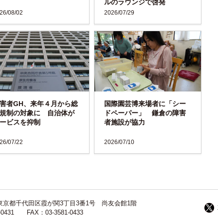
ルのラウンジで啓発
26/08/02
2026/07/29
害者GH、来年４月から総
国際園芸博来場者に「シー
規制の対象に 自治体が
ドペーパー」 鎌倉の障害
ービスを抑制
者施設が協力
26/07/22
2026/07/10
13 東京都千代田区霞が関3丁目3番1号 尚友会館1階
-0431 FAX：03-3581-0433