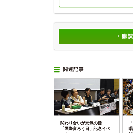
購
関連記事
関わり合いが元気の源
「
「国際盲ろう日」記念イベ
唱