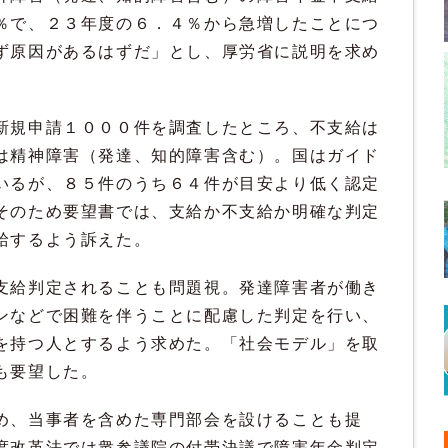
％で、２３年度の６．４％から急増したことにつ
ず原因があるはずだ」とし、厚労省に説明を求め
新規申請１０００件を調査したところ、不支給は
は精神障害（発達、知的障害含む）。国はガイド
いるが、８５件のうち６４件が目安より低く認定
そのため要望書では、支給か不支給か明確な判定
給するよう訴えた。
支給判定されることも問題視。発達障害者が働き
ンなどで困難を伴うことに配慮した判定を行い、
を持つ人とするよう求めた。「社会モデル」を取
も要望した。
め、当事者を含めた専門部会を設けることも提
度改革法では衆参議院の付帯決議で障害年金判定