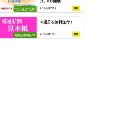
月、8月開催
2026/07/12
PR
法人経営/人材
４週分を無料送付！
2026/01/13
PR
福祉新聞社PR