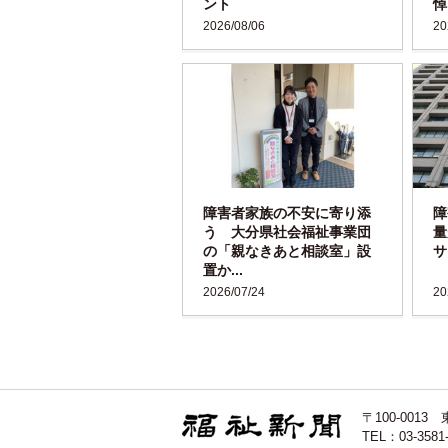
ント
悼
2026/08/06
20
障害者家族の不安に寄り添
障
う 大分県社会福祉事業団
量
の「親なきあと相談室」設
サ
置か...
2026/07/24
20
〒100-00
TEL：03-3581