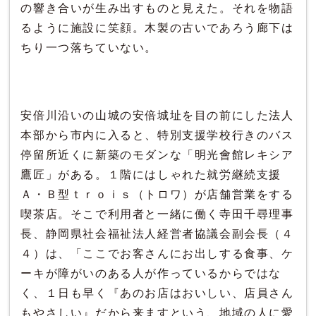
の響き合いが生み出すものと見えた。それを物語
るように施設に笑顔。木製の古いであろう廊下は
ちり一つ落ちていない。
安倍川沿いの山城の安倍城址を目の前にした法人
本部から市内に入ると、特別支援学校行きのバス
停留所近くに新築のモダンな「明光會館レキシア
鷹匠」がある。１階にはしゃれた就労継続支援
Ａ・Ｂ型ｔｒｏｉｓ（トロワ）が店舗営業をする
喫茶店。そこで利用者と一緒に働く寺田千尋理事
長、静岡県社会福祉法人経営者協議会副会長（４
４）は、「ここでお客さんにお出しする食事、ケ
ーキが障がいのある人が作っているからではな
く、１日も早く『あのお店はおいしい、店員さん
もやさしい』だから来ますという、地域の人に愛