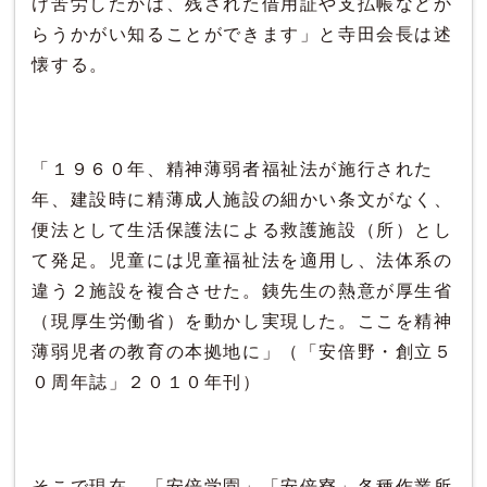
け苦労したかは、残された借用証や支払帳などか
らうかがい知ることができます」と寺田会長は述
懐する。
「１９６０年、精神薄弱者福祉法が施行された
年、建設時に精薄成人施設の細かい条文がなく、
便法として生活保護法による救護施設（所）とし
て発足。児童には児童福祉法を適用し、法体系の
違う２施設を複合させた。銕先生の熱意が厚生省
（現厚生労働省）を動かし実現した。ここを精神
薄弱児者の教育の本拠地に」（「安倍野・創立５
０周年誌」２０１０年刊）
そこで現在、「安倍学園」「安倍寮」各種作業所