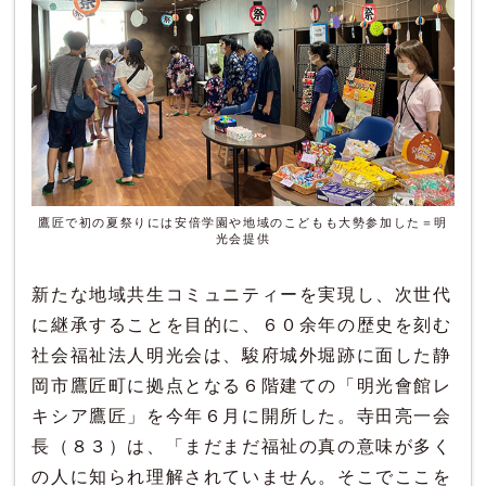
鷹匠で初の夏祭りには安倍学園や地域のこどもも大勢参加した＝明
光会提供
新たな地域共生コミュニティーを実現し、次世代
に継承することを目的に、６０余年の歴史を刻む
社会福祉法人明光会は、駿府城外堀跡に面した静
岡市鷹匠町に拠点となる６階建ての「明光會館レ
キシア鷹匠」を今年６月に開所した。寺田亮一会
長（８３）は、「まだまだ福祉の真の意味が多く
の人に知られ理解されていません。そこでここを