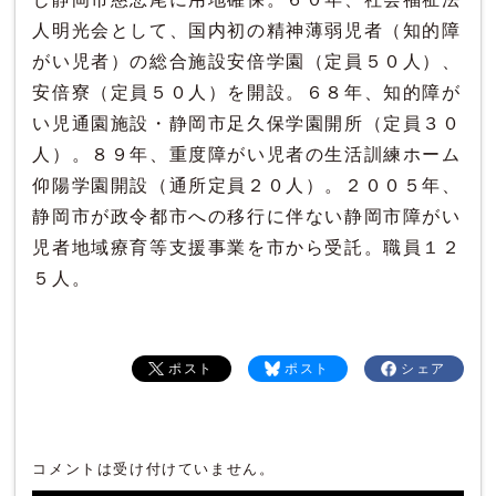
人明光会として、国内初の精神薄弱児者（知的障
がい児者）の総合施設安倍学園（定員５０人）、
安倍寮（定員５０人）を開設。６８年、知的障が
い児通園施設・静岡市足久保学園開所（定員３０
人）。８９年、重度障がい児者の生活訓練ホーム
仰陽学園開設（通所定員２０人）。２００５年、
静岡市が政令都市への移行に伴ない静岡市障がい
児者地域療育等支援事業を市から受託。職員１２
５人。
ポスト
ポスト
シェア
コメントは受け付けていません。