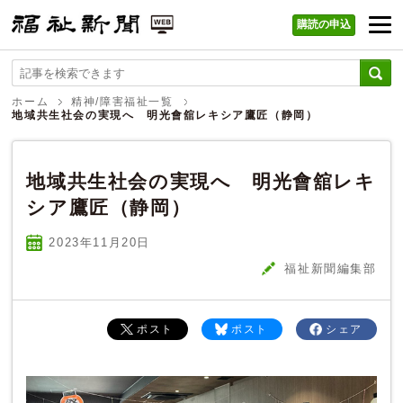
購読の申込
福祉新聞 WEB
ホーム
精神/障害福祉一覧
地域共生社会の実現へ 明光會舘レキシア鷹匠（静岡）
地域共生社会の実現へ 明光會舘レキ
シア鷹匠（静岡）
2023年11
月
20
日
福祉新聞編集部
ポスト
ポスト
シェア