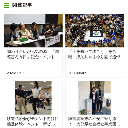
関連記事
関わり合いが元気の源 「国
「上を向いて歩こう」を合
際盲ろう日」記念イベント
唱 津久井やまゆり園で追悼
2026/08/06
2026/08/02
鉄道弘済会がテナント向けに
障害者家族の不安に寄り添
義足体験イベント 新ビルの
う 大分県社会福祉事業団の