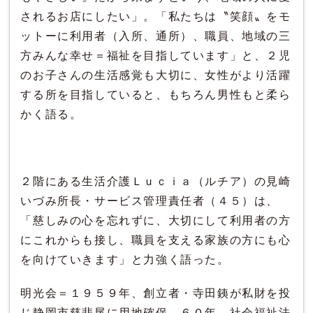
されるお店にしたい」。「私たちは〝笑顔〟をモ
ットーに利用者（入所、通所）、職員、地域の三
方みんな幸せ＝福祉を目指しています」と、２児
のお子さんの生活感覚も大切に、女性がより活躍
する所を目指していると、もちろん男性もと柔ら
かく語る。
２階にある生活介護Ｌｕｃｉａ（ルチア）の見崎
いづみ所長・サービス管理責任者（４５）は、
「慈しみの心を忘れずに、大切にして利用者の方
にこれからも接し、職員を支える家族の方にも心
を向けていきます」と力強く語った。
明光会＝１９５９年、創立者・寺田銕が私財を投
じ静岡市慈悲尾に用地確保。６０年、社会福祉法