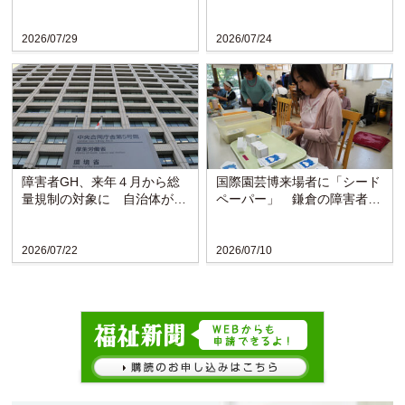
ラウンジで啓発
「親なきあと相談室」設置
か...
2026/07/29
2026/07/24
障害者GH、来年４月から総
国際園芸博来場者に「シード
量規制の対象に 自治体がサ
ペーパー」 鎌倉の障害者施
ービスを抑制
設が協力
2026/07/22
2026/07/10