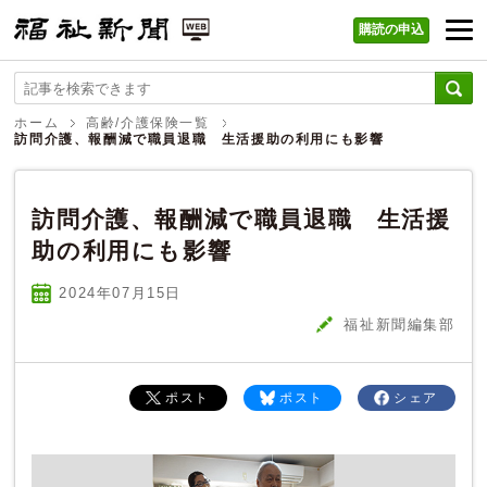
購読の申込
福祉新聞 WEB
ホーム
高齢/介護保険一覧
訪問介護、報酬減で職員退職 生活援助の利用にも影響
訪問介護、報酬減で職員退職 生活援
助の利用にも影響
2024年07
月
15
日
福祉新聞編集部
ポスト
ポスト
シェア