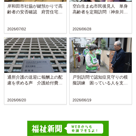
岸和田市社協が鍵預かりで高
空白生まぬ市民後見人 単身
齢者の安否確認 府営住宅で
高齢者を定期訪問〈神奈川・
モデル事業開始
横須賀市〉
2026/07/02
2026/06/28
通所介護の送迎に報酬上の配
戸別訪問で認知症見守りの模
慮を求める声 介護給付費分
擬訓練 困っている人を支え
科会で議論〈厚労省〉
られる地域に〈東京・立川〉
2026/06/20
2026/06/19