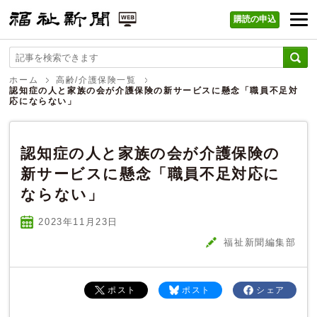
購読の申込
福祉新聞 WEB
ホーム
高齢/介護保険一覧
認知症の人と家族の会が介護保険の新サービスに懸念「職員不足対
応にならない」
認知症の人と家族の会が介護保険の
新サービスに懸念「職員不足対応に
ならない」
2023年11
月
23
日
福祉新聞編集部
ポスト
ポスト
シェア