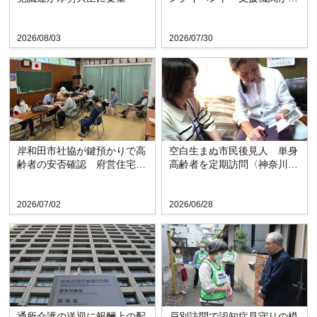
題など聞き取り
2026/08/03
2026/07/30
岸和田市社協が鍵預かりで高
空白生まぬ市民後見人 単身
齢者の安否確認 府営住宅で
高齢者を定期訪問〈神奈川・
モデル事業開始
横須賀市〉
2026/07/02
2026/06/28
通所介護の送迎に報酬上の配
戸別訪問で認知症見守りの模