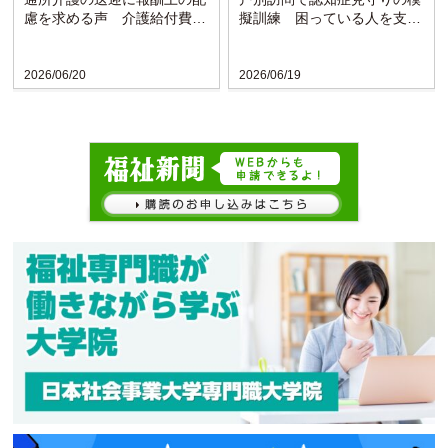
慮を求める声 介護給付費分
擬訓練 困っている人を支え
科会で議論〈厚労省〉
られる地域に〈東京・立川〉
2026/06/20
2026/06/19