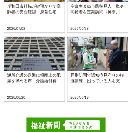
岸和田市社協が鍵預かりで高
空白生まぬ市民後見人 単身
齢者の安否確認 府営住宅で
高齢者を定期訪問〈神奈川・
モデル事業開始
横須賀市〉
2026/07/02
2026/06/28
通所介護の送迎に報酬上の配
戸別訪問で認知症見守りの模
慮を求める声 介護給付費分
擬訓練 困っている人を支え
科会で議論〈厚労省〉
られる地域に〈東京・立川〉
2026/06/20
2026/06/19