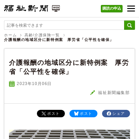
購読の申込
福祉新聞 WEB
ホーム
高齢/介護保険一覧
介護報酬の地域区分に新特例案 厚労省「公平性を確保」
介護報酬の地域区分に新特例案 厚労
省「公平性を確保」
2023年10
月
06
日
福祉新聞編集部
ポスト
ポスト
シェア