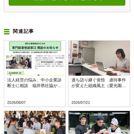
関連記事
法人経営の悩み、中小企業診
過ち語り継ぐ覚悟 虐待事件
断士に相談 福井県社協が支
が変えた組織風土（愛光園・
援拠点と連携し窓口開設
愛知）
2026/08/07
2026/07/21