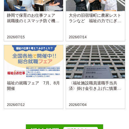
静岡で保育のお仕事フェア
大分の旧宿場町に農家レスト
就職後のミスマッチ防ぐ機会
ランなど 福祉の力でにぎわ
に
い戻る〈博愛会〉
2026/07/15
2026/07/14
福祉の就職フェア 7月、8月
〈福祉施設職員退職手当共
開催
済〉掛け金引き上げに慎重な
検討求める声
2026/07/12
2026/07/04