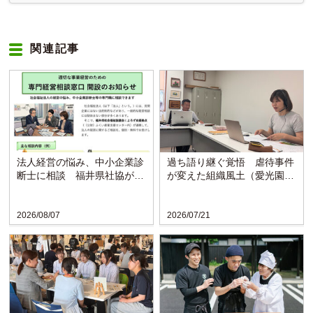
関連記事
法人経営の悩み、中小企業診
過ち語り継ぐ覚悟 虐待事件
断士に相談 福井県社協が支
が変えた組織風土（愛光園・
援拠点と連携し窓口開設
愛知）
2026/08/07
2026/07/21