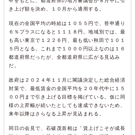
申をもとに、都道府県の地方審議会が８月中に引
き上げ額を決め、１０月から適用する。
現在の全国平均の時給は１０５５円で、答申通り
６％プラスになると１１１８円。地域別では、最
も高い東京で１２２６円、最も低い秋田で１０１
５円となる。これまで１０００円以上なのは１６
都道府県だったが、全都道府県に広がる見込み
だ。
政府は２０２４年１１月に閣議決定した総合経済
対策で、最低賃金の全国平均を２０年代中に１５
００円まで引き上げる目標を掲げている。仮に同
様の上昇幅が続いたとしても達成できないため、
来年以降はさらなる上昇が見込まれる。
同日の会見で、石破茂首相は「賃上げこそが成長