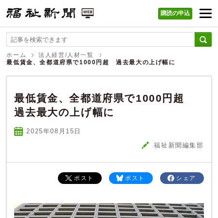
購読の申込
福祉新聞 WEB
ホーム
法人経営/人材一覧
最低賃金、全都道府県で1000円超 過去最大の上げ幅に
最低賃金、全都道府県で1000円超
過去最大の上げ幅に
2025年08
月
15
日
福祉新聞編集部
ポスト
ポスト
シェア