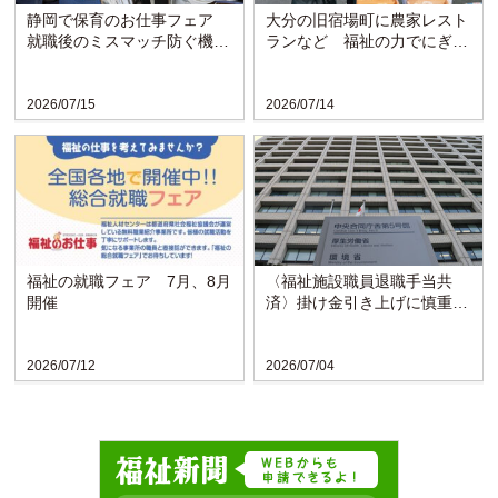
静岡で保育のお仕事フェア
大分の旧宿場町に農家レスト
就職後のミスマッチ防ぐ機会
ランなど 福祉の力でにぎわ
に
い戻る〈博愛会〉
2026/07/15
2026/07/14
福祉の就職フェア 7月、8月
〈福祉施設職員退職手当共
開催
済〉掛け金引き上げに慎重な
検討求める声
2026/07/12
2026/07/04