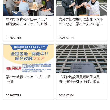
静岡で保育のお仕事フェア
大分の旧宿場町に農家レスト
就職後のミスマッチ防ぐ機会
ランなど 福祉の力でにぎわ
に
い戻る〈博愛会〉
2026/07/15
2026/07/14
福祉の就職フェア 7月、8月
〈福祉施設職員退職手当共
開催
済〉掛け金引き上げに慎重な
検討求める声
2026/07/12
2026/07/04