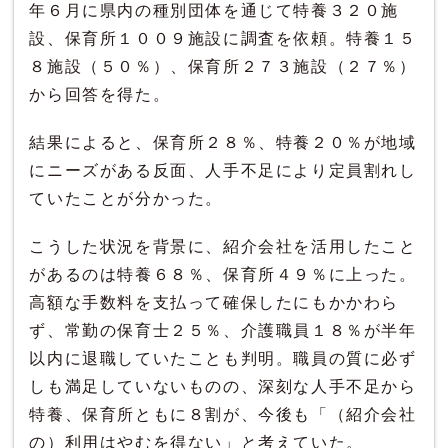
年６月に県内の種別団体を通じて特養３２０施
設、保育所１００９施設に調査を依頼。特養１５
８施設（５０％）、保育所２７３施設（２７％）
から回答を得た。
結果によると、保育所２８％、特養２０％が地域
にニーズがある反面、人手不足により定員割れし
ていたことが分かった。
こうした状況を背景に、紹介会社を活用したこと
があるのは特養６８％、保育所４９％に上った。
高額な手数料を支払って確保したにもかかわら
ず、常勤の保育士２５％、介護職員１８％が半年
以内に退職していたことも判明。職員の質に必ず
しも満足していないものの、深刻な人手不足から
特養、保育所ともに８割が、今後も「（紹介会社
の）利用はやむを得ない」と考えていた。