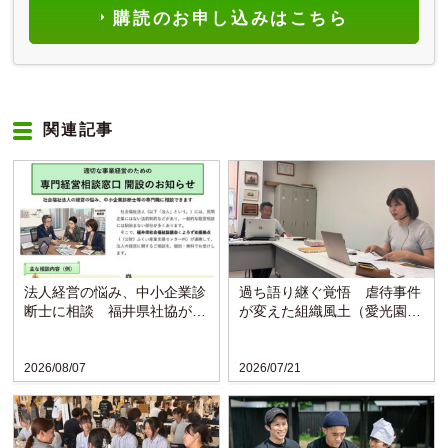
購読のお申し込みはこちら
関連記事
法人経営の悩み、中小企業診
過ち語り継ぐ覚悟 虐待事件
断士に相談 福井県社協が支
が変えた組織風土（愛光園・
援拠点と連携し窓口開設
愛知）
2026/08/07
2026/07/21