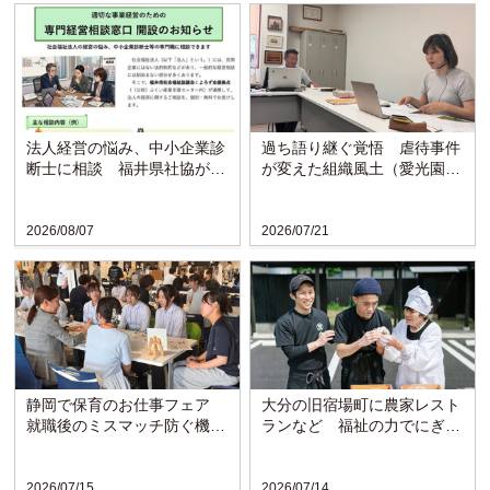
法人経営の悩み、中小企業診
過ち語り継ぐ覚悟 虐待事件
断士に相談 福井県社協が支
が変えた組織風土（愛光園・
援拠点と連携し窓口開設
愛知）
2026/08/07
2026/07/21
静岡で保育のお仕事フェア
大分の旧宿場町に農家レスト
就職後のミスマッチ防ぐ機会
ランなど 福祉の力でにぎわ
に
い戻る〈博愛会〉
2026/07/15
2026/07/14