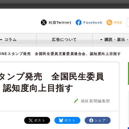
X(旧Twitter)
Facebook
RSS
コラム
広告について
購読・届出
LINEスタンプ発売 全国民生委員児童委員連合会、認知度向上目指す
スタンプ発売 全国民生委員
、認知度向上目指す
福祉新聞編集部
ポスト
ポスト
シェア