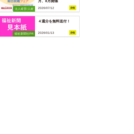
月、8月開催
2026/07/12
PR
法人経営/人材
４週分を無料送付！
2026/01/13
PR
福祉新聞社PR