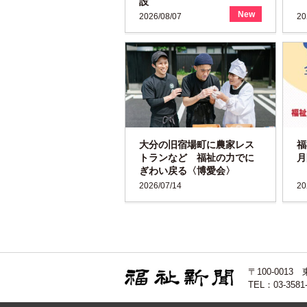
設
New
2026/08/07
20
大分の旧宿場町に農家レス
福
トランなど 福祉の力でに
月
ぎわい戻る〈博愛会〉
2026/07/14
20
〒100-00
TEL：03-3581