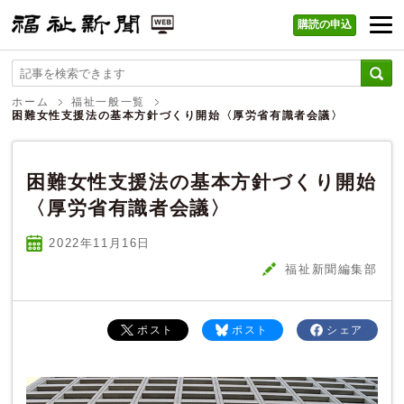
購読の申込
福祉新聞 WEB
ホーム
福祉一般一覧
困難女性支援法の基本方針づくり開始〈厚労省有識者会議〉
困難女性支援法の基本方針づくり開始
〈厚労省有識者会議〉
2022年11
月
16
日
福祉新聞編集部
ポスト
ポスト
シェア