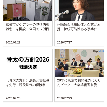
京都市がケアラーの包括的相
休眠預金活用団体と企業が連
談窓口を開設 全国で５例目
携 持続可能性ある事業に
2026/07/28
2026/07/27
〈骨太の方針〉成長と負担減
28年に東京で初開催のねんり
を先行 現役世代の保険料引
んピック 大会準備運営委が
き下げを明記
発足
2026/07/25
2026/07/23