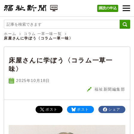
購読の申込
福祉新聞 WEB
ホーム
コラム 一草一味一覧
床屋さんに学ぼう〈コラム一草一味〉
床屋さんに学ぼう〈コラム一草一
味〉
2025年10
月
18
日
福祉新聞編集部
ポスト
ポスト
シェア