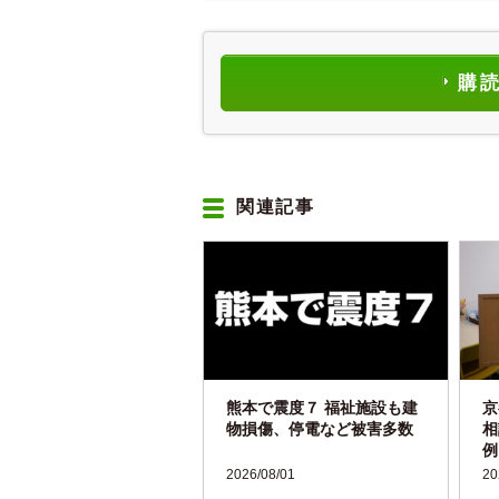
購
関連記事
熊本で震度７ 福祉施設も建
京
物損傷、停電など被害多数
相
例
2026/08/01
20