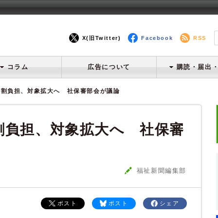
X(旧Twitter)
Facebook
RSS
コラム
広告について
購読・届出
３割負担、対象拡大へ 社保審部会が議論
割負担、対象拡大へ 社保審
福祉新聞編集部
ポスト
ポスト
シェア