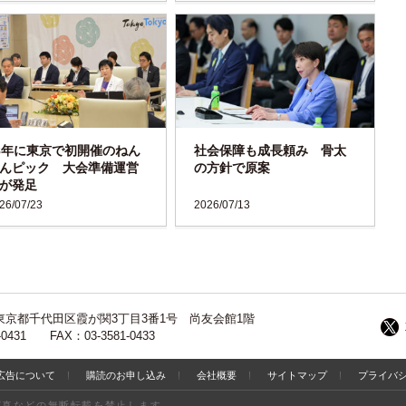
8年に東京で初開催のねん
社会保障も成長頼み 骨太
んピック 大会準備運営
の方針で原案
が発足
26/07/23
2026/07/13
13 東京都千代田区霞が関3丁目3番1号 尚友会館1階
-0431 FAX：03-3581-0433
広告について
購読のお申し込み
会社概要
サイトマップ
プライバ
写真などの無断転載を禁止します。