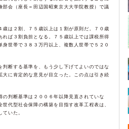
険部会（座長＝田辺国昭東京大大学院教授）で議
４歳は２割、７５歳以上は１割が原則だ。７０歳
あれば３割負担となる。７５歳以上では課税所得
単身世帯で３８３万円以上、複数人世帯で５２０
を判断する基準を、もう少し下げてよいのではな
拡大に肯定的な意見が目立った。この点は引き続
得の判断基準は２００６年以降見直されていな
全世代型社会保障の構築を目指す改革工程表は、
していた。