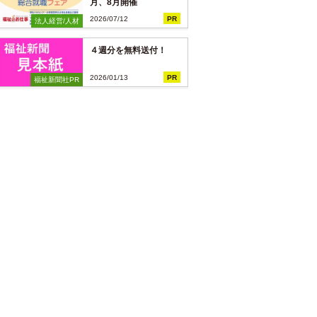
月、8月開催
2026/07/12
PR
法人経営/人材
４週分を無料送付！
2026/01/13
PR
福祉新聞社PR