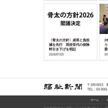
〈骨太の方針〉成長と負担
2
減を先行 現役世代の保険
り
料引き下げを明記
委
2026/07/25
20
〒100-00
TEL：03-3581
ホーム
福祉新聞WEBに掲載している記事や見出し、