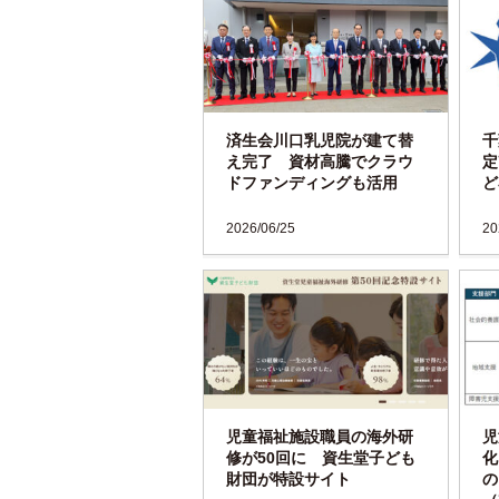
済生会川口乳児院が建て替
千
え完了 資材高騰でクラウ
定
ドファンディングも活用
ど
2026/06/25
20
児童福祉施設職員の海外研
児
修が50回に 資生堂子ども
化
財団が特設サイト
の