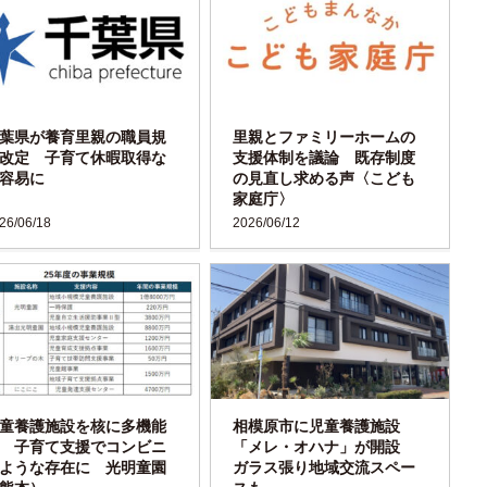
葉県が養育里親の職員規
里親とファミリーホームの
改定 子育て休暇取得な
支援体制を議論 既存制度
容易に
の見直し求める声〈こども
家庭庁〉
26/06/18
2026/06/12
童養護施設を核に多機能
相模原市に児童養護施設
 子育て支援でコンビニ
「メレ・オハナ」が開設
ような存在に 光明童園
ガラス張り地域交流スペー