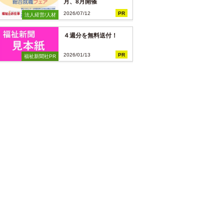
月、8月開催
2026/07/12
PR
法人経営/人材
４週分を無料送付！
2026/01/13
PR
福祉新聞社PR