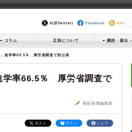
X(旧Twitter)
Facebook
RSS
コラム
広告について
購読・届出
、進学率66.5％ 厚労省調査で初公表
学率66.5％ 厚労省調査で
福祉新聞編集部
ポスト
ポスト
シェア