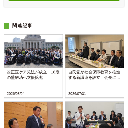
関連記事
改正医ケア児法が成立 18歳
自民党が社会保障教育を推進
の壁解消へ支援拡充
する新議連を設立 会長に萩
生田氏
2026/08/04
2026/07/31