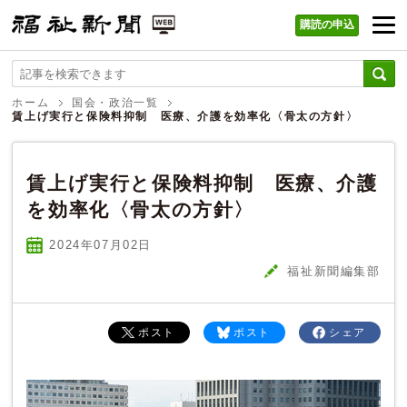
購読の申込
福祉新聞 WEB
ホーム
国会・政治一覧
賃上げ実行と保険料抑制 医療、介護を効率化〈骨太の方針〉
賃上げ実行と保険料抑制 医療、介護
を効率化〈骨太の方針〉
2024年07
月
02
日
福祉新聞編集部
ポスト
ポスト
シェア