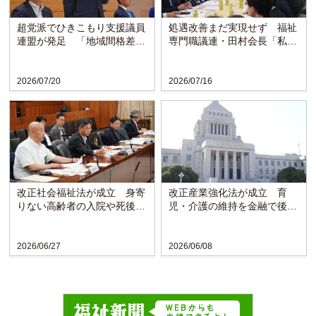
超党派でひきこもり支援議員
処遇改善まだ実現せず 福祉
連盟が発足 「地域間格差な
専門職議連・田村会長「私た
くす」
ちの使命」
2026/07/20
2026/07/16
改正社会福祉法が成立 身寄
改正産業強化法が成立 育
りない高齢者の入院や死後事
児・介護の維持を金融で後押
務支える事業創設
し
2026/06/27
2026/06/08