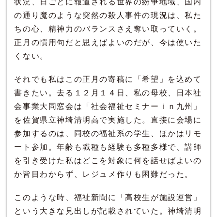
状況、日ごとに報道される世界の紛争地域、国内
の通り魔のような突然の殺人事件の現況は、私た
ちの心、精神力のバランスさえ奪い取っていく。
正月の慣用句だと思えばよいのだが、今は使いた
くない。
それでも私はこの正月の寄稿に「希望」を込めて
書きたい。去る１２月１４日、私の母校、日本社
会事業大同窓会は「社会福祉セミナーｉｎ九州」
を佐賀県立神埼清明高で実施した。直接に会場に
参加するのは、同校の福祉系の学生、ほかはリモ
ート参加。年齢も職種も経験も多種多様で、講師
を引き受けた私はどこを対象に何を話せばよいの
か皆目わからず、レジュメ作りも困難だった。
このような時、福祉新聞に「高校生が施設運営」
という大きな見出しが記載されていた。神埼清明