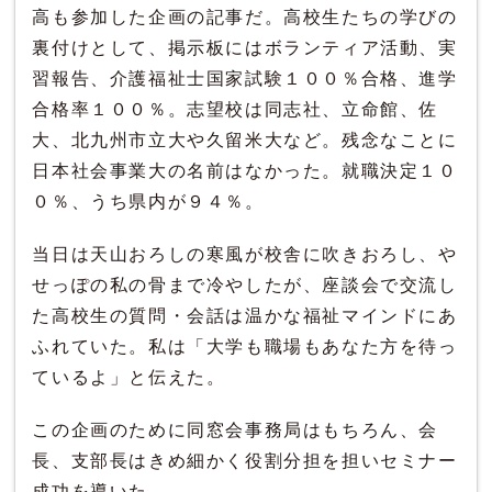
高も参加した企画の記事だ。高校生たちの学びの
裏付けとして、掲示板にはボランティア活動、実
習報告、介護福祉士国家試験１００％合格、進学
合格率１００％。志望校は同志社、立命館、佐
大、北九州市立大や久留米大など。残念なことに
日本社会事業大の名前はなかった。就職決定１０
０％、うち県内が９４％。
当日は天山おろしの寒風が校舎に吹きおろし、や
せっぽの私の骨まで冷やしたが、座談会で交流し
た高校生の質問・会話は温かな福祉マインドにあ
ふれていた。私は「大学も職場もあなた方を待っ
ているよ」と伝えた。
この企画のために同窓会事務局はもちろん、会
長、支部長はきめ細かく役割分担を担いセミナー
成功を導いた。