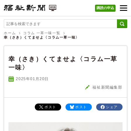
購読の申込
福祉新聞 WEB
ホーム
コラム 一草一味一覧
幸（さき）くてませよ〈コラム一草一味〉
幸（さき）くてませよ〈コラム一草
一味〉
2025年01
月
20
日
福祉新聞編集部
ポスト
ポスト
シェア