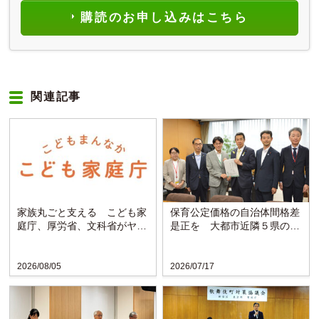
購読のお申し込みはこちら
関連記事
家族丸ごと支える こども家
保育公定価格の自治体間格差
庭庁、厚労省、文科省がヤン
是正を 大都市近隣５県の知
グケアラー支援プラン決定
事らが黄川田大臣に要望
2026/08/05
2026/07/17