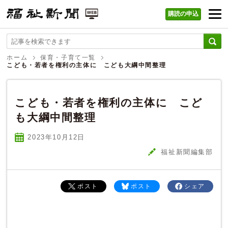
購読の申込
福祉新聞 WEB
ホーム
保育・子育て一覧
こども・若者を権利の主体に こども大綱中間整理
こども・若者を権利の主体に こど
も大綱中間整理
2023年10
月
12
日
福祉新聞編集部
ポスト
ポスト
シェア