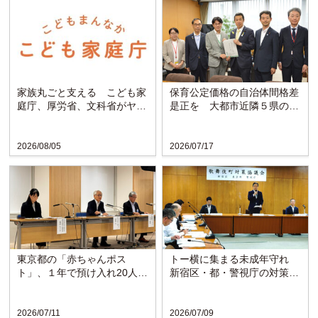
家族丸ごと支える こども家
保育公定価格の自治体間格差
庭庁、厚労省、文科省がヤン
是正を 大都市近隣５県の知
グケアラー支援プラン決定
事らが黄川田大臣に要望
2026/08/05
2026/07/17
東京都の「赤ちゃんポス
トー横に集まる未成年守れ
ト」、１年で預け入れ20人
新宿区・都・警視庁の対策協
賛育会は母子支援の充実求め
議会が発足
る
2026/07/11
2026/07/09