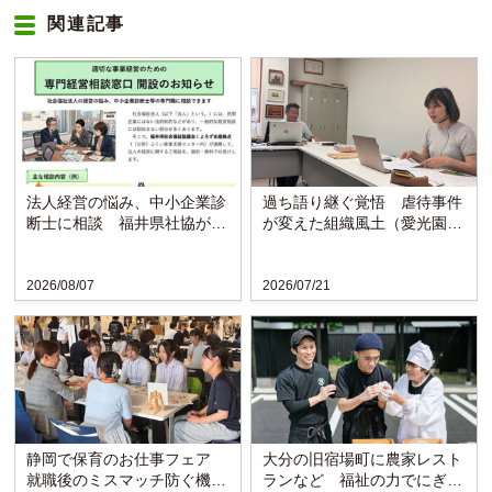
関連記事
法人経営の悩み、中小企業診
過ち語り継ぐ覚悟 虐待事件
断士に相談 福井県社協が支
が変えた組織風土（愛光園・
援拠点と連携し窓口開設
愛知）
2026/08/07
2026/07/21
静岡で保育のお仕事フェア
大分の旧宿場町に農家レスト
就職後のミスマッチ防ぐ機会
ランなど 福祉の力でにぎわ