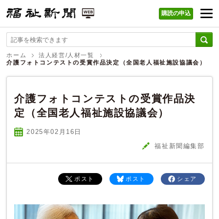
購読の申込
福祉新聞 WEB
ホーム
法人経営/人材一覧
介護フォトコンテストの受賞作品決定（全国老人福祉施設協議会）
介護フォトコンテストの受賞作品決
定（全国老人福祉施設協議会）
2025年02
月
16
日
福祉新聞編集部
ポスト
ポスト
シェア