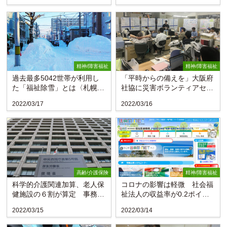
精神/障害福祉
精神/障害福祉
過去最多5042世帯が利用し
「平時からの備えを」大阪府
た「福祉除雪」とは〈札幌
社協に災害ボランティアセン
市〉
ター常設へ
2022/03/17
2022/03/16
高齢/介護保険
精神/障害福祉
科学的介護関連加算、老人保
コロナの影響は軽微 社会福
健施設の６割が算定 事務負
祉法人の収益率が0.2ポイン
担増で敬遠も
ト改善
2022/03/15
2022/03/14