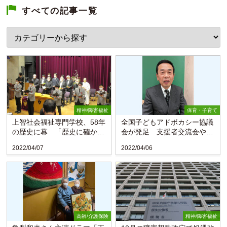
すべての記事一覧
精神/障害福祉
保育・子育て
上智社会福祉専門学校、58年
全国子どもアドボカシー協議
の歴史に幕 「歴史に確かな
会が発足 支援者交流会や養
足跡を残した」
成講座も
2022/04/07
2022/04/06
高齢/介護保険
精神/障害福祉