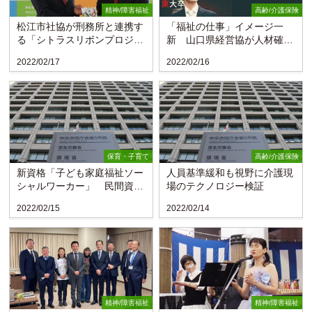
精神/障害福祉
高齢/介護保険
松江市社協が刑務所と連携す
「福祉の仕事」イメージ一
る「シトラスリボンプロジェ
新 山口県経営協が人材確保
クト」
へPR
2022/02/17
2022/02/16
保育・子育て
高齢/介護保険
新資格「子ども家庭福祉ソー
人員基準緩和も視野に介護現
シャルワーカー」 民間資格
場のテクノロジー検証
で決着
2022/02/15
2022/02/14
精神/障害福祉
精神/障害福祉