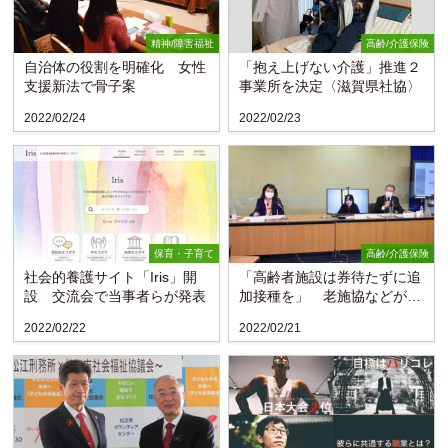
精神/障害福祉
高齢/介護保険
自治体の役割を明確化 女性
「抱え上げない介護」推進２
支援新法で骨子案
事業所を決定〈滋賀県社協〉
2022/02/24
2022/02/23
保育・子育て
高齢/介護保険
社会的養護サイト「Iris」開
「高齢者施設は券待たずに追
設 交流会で当事者らが発表
加接種を」 老施協などが施
設に呼び掛け
2022/02/22
2022/02/21