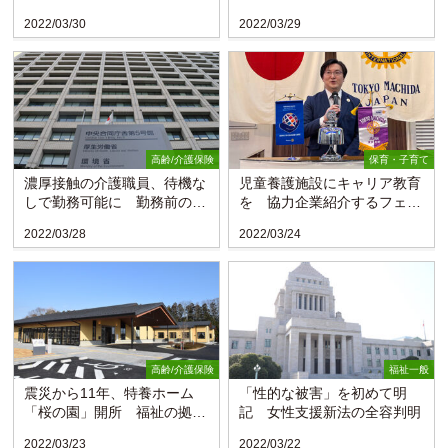
2022/03/30
2022/03/29
高齢/介護保険
保育・子育て
濃厚接触の介護職員、待機な
児童養護施設にキャリア教育
しで勤務可能に 勤務前の陰
を 協力企業紹介するフェア
性などが要件
スタートパートナー
2022/03/28
2022/03/24
高齢/介護保険
福祉一般
震災から11年、特養ホーム
「性的な被害」を初めて明
「桜の園」開所 福祉の拠点
記 女性支援新法の全容判明
に〈福島・富岡町〉
2022/03/23
2022/03/22