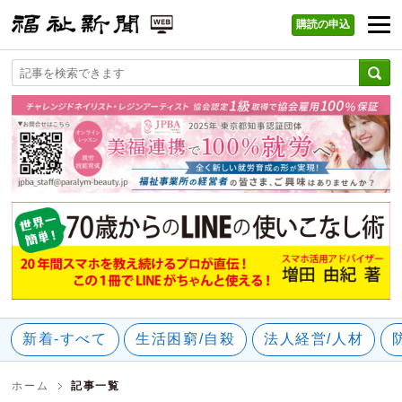
購読の申込
福祉新聞 WEB
新着-すべて
生活困窮/自殺
法人経営/人材
ホーム
記事一覧