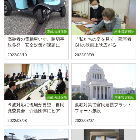
高齢/介護保険
精神/障害福祉
高齢者の電動車いす、踏切事
「私たちの姿を見て」障害者
故多発 安全対策が課題に
GHの映画上映広がる
2022/03/10
2022/03/09
高齢/介護保険
精神/障害福祉
６波対応に現場が要望 自民
孤独対策で官民連携プラット
党委員会、介護団体にヒアリ
フォーム創設
ング
2022/03/08
2022/03/07