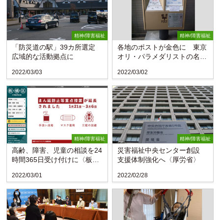
精神/障害福祉
精神/障害福祉
「防災道の駅」39カ所選定
各地のポストが金色に 東京
広域的な活動拠点に
オリ・パラメダリストの名前
刻む
2022/03/03
2022/03/02
精神/障害福祉
精神/障害福祉
高齢、障害、児童の相談を24
災害福祉中央センター創設
時間365日受け付けに〈板橋
支援体制強化へ〈厚労省〉
区〉
2022/03/01
2022/02/28