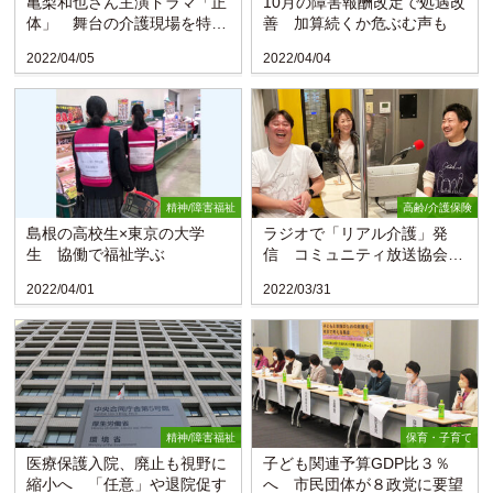
亀梨和也さん主演ドラマ「正
10月の障害報酬改定で処遇改
体」 舞台の介護現場を特養
善 加算続くか危ぶむ声も
施設長が監修
2022/04/05
2022/04/04
精神/障害福祉
高齢/介護保険
島根の高校生×東京の大学
ラジオで「リアル介護」発
生 協働で福祉学ぶ
信 コミュニティ放送協会近
畿地区で優秀賞
2022/04/01
2022/03/31
精神/障害福祉
保育・子育て
医療保護入院、廃止も視野に
子ども関連予算GDP比３％
縮小へ 「任意」や退院促す
へ 市民団体が８政党に要望