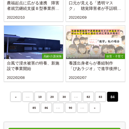
農福起点に広がる連携 障害
口元が見える「透明マス
者就労継続支援Ｂ型事業所が
ク」 聴覚障害者が手話唄で
事務次官の勉強会で発表
啓発
2022/02/10
2022/02/09
高齢/介護保険
保育・子育て
台風で浸水被害の特養、新施
養護出身者らが番組制作
設で事業開始
「ぴあラジオ」で進学後押し
2022/02/08
2022/02/07
...
...
84
«
10
20
30
82
83
...
...
85
86
90
»