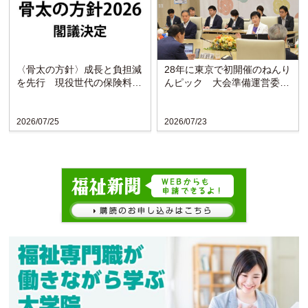
〈骨太の方針〉成長と負担減
28年に東京で初開催のねんり
を先行 現役世代の保険料引
んピック 大会準備運営委が
き下げを明記
発足
2026/07/25
2026/07/23