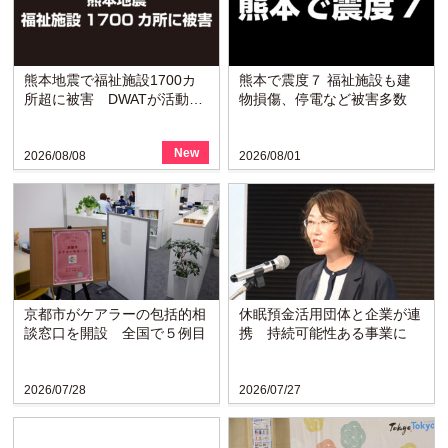
熊本地震で福祉施設1700カ
熊本で震度７ 福祉施設も建
所超に被害 DWATが活動開
物損傷、停電など被害多数
始
New
2026/08/08
2026/08/01
京都市がケアラーの包括的相
休眠預金活用団体と企業が連
談窓口を開設 全国で５例目
携 持続可能性ある事業に
2026/07/28
2026/07/27