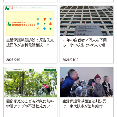
生活保護減額訴訟で原告側支
25年の自殺者２万人を下回
援団体が無料電話相談 ５月
る 小中校生は538人で過去
14日に開催
最多〈厚労省〉
2026/04/14
2026/04/12
困窮家庭のこども対象に無料
生活保護費減額違法判決受
学習クラブや不登校児カフェ
け、東大阪市が追加給付 原
〈みどの福祉会・群馬〉
告「黙っていてはダメ」