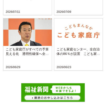
賛育会は母子支援の充実求め
議会が発足
る
2026/07/11
2026/07/09
こども家庭庁がすべての予算
こども家庭センター、全自治
見える化 透明性確保へ全省
体の86％が設置 こども家庭
庁で初の試み
庁調査で判明
2026/06/29
2026/06/23