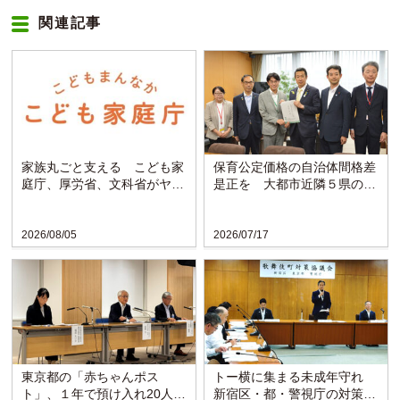
関連記事
家族丸ごと支える こども家
保育公定価格の自治体間格差
庭庁、厚労省、文科省がヤン
是正を 大都市近隣５県の知
グケアラー支援プラン決定
事らが黄川田大臣に要望
2026/08/05
2026/07/17
東京都の「赤ちゃんポス
トー横に集まる未成年守れ
ト」、１年で預け入れ20人
新宿区・都・警視庁の対策協