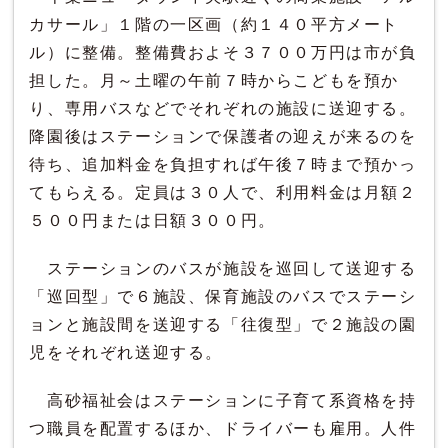
カサール」１階の一区画（約１４０平方メート
ル）に整備。整備費およそ３７００万円は市が負
担した。月～土曜の午前７時からこどもを預か
り、専用バスなどでそれぞれの施設に送迎する。
降園後はステーションで保護者の迎えが来るのを
待ち、追加料金を負担すれば午後７時まで預かっ
てもらえる。定員は３０人で、利用料金は月額２
５００円または日額３００円。
ステーションのバスが施設を巡回して送迎する
「巡回型」で６施設、保育施設のバスでステーシ
ョンと施設間を送迎する「往復型」で２施設の園
児をそれぞれ送迎する。
高砂福祉会はステーションに子育て系資格を持
つ職員を配置するほか、ドライバーも雇用。人件