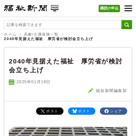
購読の申込
福祉新聞 WEB
ホーム
高齢/介護保険一覧
2040年見据えた福祉 厚労省が検討会立ち上げ
2040年見据えた福祉 厚労省が検討
会立ち上げ
2025年01
月
18
日
福祉新聞編集部
ポスト
ポスト
シェア