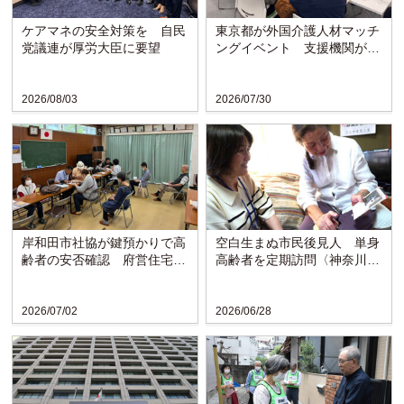
ケアマネの安全対策を 自民
東京都が外国介護人材マッチ
党議連が厚労大臣に要望
ングイベント 支援機関が課
題など聞き取り
2026/08/03
2026/07/30
岸和田市社協が鍵預かりで高
空白生まぬ市民後見人 単身
齢者の安否確認 府営住宅で
高齢者を定期訪問〈神奈川・
モデル事業開始
横須賀市〉
2026/07/02
2026/06/28