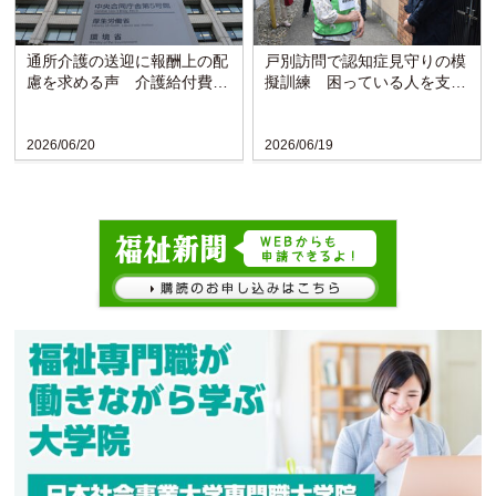
通所介護の送迎に報酬上の配
戸別訪問で認知症見守りの模
慮を求める声 介護給付費分
擬訓練 困っている人を支え
科会で議論〈厚労省〉
られる地域に〈東京・立川〉
2026/06/20
2026/06/19