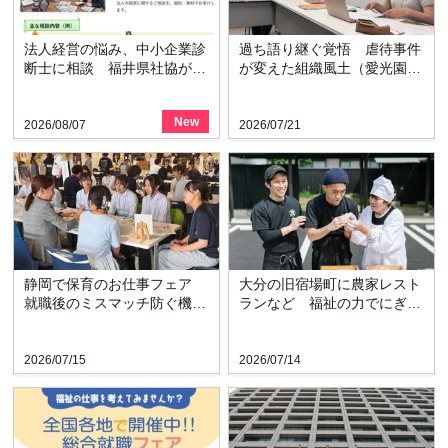
法人経営の悩み、中小企業診
過ち語り継ぐ覚悟 虐待事件
断士に相談 福井県社協が支
が変えた組織風土（愛光園・
援拠点と連携し窓口開設
愛知）
New
2026/08/07
2026/07/21
静岡で保育のお仕事フェア
大分の旧宿場町に農家レスト
就職後のミスマッチ防ぐ機会
ランなど 福祉の力でにぎわ
に
い戻る〈博愛会〉
2026/07/15
2026/07/14