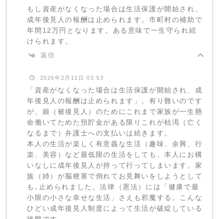
もし資産がなくなった場合は生活保護が開始され、
成年後見人の報酬は止められます。市町村の補助で
年間12万円となります。ある意味で一生守られ続
けられます。
返信
2026年2月11日 03:53
「資産がなくなった場合は生活保護が開始され、成
年後見人の報酬は止められます」。有り難いのです
が、娘（被後見人）のためにこれまで家族が一生懸
命働いてためた預貯金がある限りこれが枯渇（亡く
なるまで）弁護士への支払いは続きます。
本人の生活が楽しく有意義な生活（趣味、余興、行
楽、美容）など最低限の生活をしても、本人にお構
いなしに成年後見人が持って行ってしまいます。家
族（姉）が脳梗塞で倒れてお見舞いをしようとして
も､止められました。法律（憲法）には「健康で最
小限の小さな幸せな生活」さえも邪魔する。こんな
ひどい成年後見人制度によって生活が破綻している
状態です。