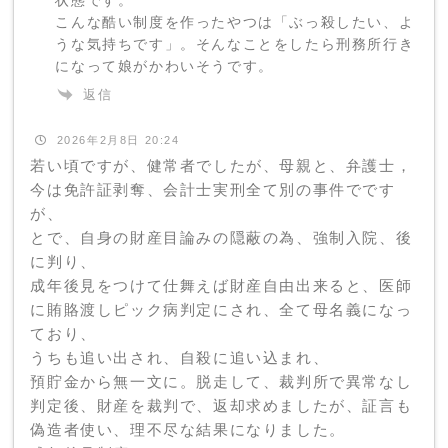
こんな酷い制度を作ったやつは「ぶっ殺したい、よ
うな気持ちです」。そんなことをしたら刑務所行き
になって娘がかわいそうです。
返信
2026年2月8日 20:24
若い頃ですが、健常者でしたが、母親と、弁護士，
今は免許証剥奪、会計士実刑全て別の事件でです
が、
とで、自身の財産目論みの隠蔽の為、強制入院、後
に判り、
成年後見をつけて仕舞えば財産自由出来ると、医師
に賄賂渡しピック病判定にされ、全て母名義になっ
ており、
うちも追い出され、自殺に追い込まれ、
預貯金から無一文に。脱走して、裁判所で異常なし
判定後、財産を裁判で、返却求めましたが、証言も
偽造者使い、理不尽な結果になりました。