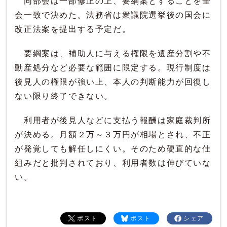
同部会は一部修正の上、要綱案とすることを全
会一致で決めた。法務省は衆議院選挙後の国会に
改正法案を提出する予定だ。
要綱案は、補助人に与える権限を遺産分割や不
動産処分など必要な範囲に限定する。現行制度は
後見人の権限が強い上、本人の判断能力が回復し
ない限り終了できない。
利用者が後見人などに支払う報酬は家庭裁判所
が決める。月額２万～３万円が相場とされ、不正
が発覚しても解任しにくい。そのため硬直的な仕
組みだと批判されており、利用者数は伸びていな
い。
ポスト
ポスト
シェア