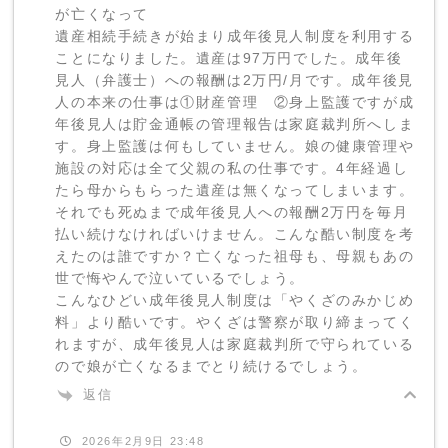
が亡くなって
遺産相続手続きが始まり成年後見人制度を利用する
ことになりました。遺産は97万円でした。成年後
見人（弁護士）への報酬は2万円/月です。成年後見
人の本来の仕事は①財産管理 ②身上監護ですが成
年後見人は貯金通帳の管理報告は家庭裁判所へしま
す。身上監護は何もしていません。娘の健康管理や
施設の対応は全て父親の私の仕事です。4年経過し
たら母からもらった遺産は無くなってしまいます。
それでも死ぬまで成年後見人への報酬2万円を毎月
払い続けなければいけません。こんな酷い制度を考
えたのは誰ですか？亡くなった祖母も、母親もあの
世で悔やんで泣いているでしょう。
こんなひどい成年後見人制度は「やくざのみかじめ
料」より酷いです。やくざは警察が取り締まってく
れますが、成年後見人は家庭裁判所で守られている
ので娘が亡くなるまでとり続けるでしょう。
返信
2026年2月9日 23:48