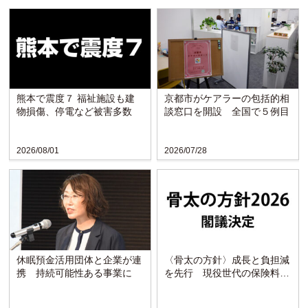
熊本で震度７ 福祉施設も建
京都市がケアラーの包括的相
物損傷、停電など被害多数
談窓口を開設 全国で５例目
2026/08/01
2026/07/28
休眠預金活用団体と企業が連
〈骨太の方針〉成長と負担減
携 持続可能性ある事業に
を先行 現役世代の保険料引
き下げを明記