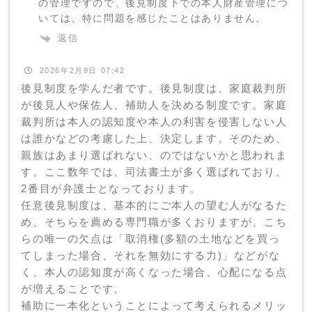
の管理ですので、後見制度下での本人財産管理につ
いては、特に問題を感じたことはありません。
返信
2026年2月9日 07:42
後見制度を学んだ者です。後見制度は、家庭裁判所
が後見人や保佐人、補助人を決める制度です。家庭
裁判所は本人の認知度や本人の利害を侵害しない人
は誰かなどの考慮した上、決定します。そのため、
親族はあまり選ばれない、のではないかと思われま
す。ここ数年では、司法書士が多く選ばれており、
2番目が弁護士となっております。
任意後見制度は、基本的にご本人の望む人がなるた
め、そちらを薦める専門職が多くおりますが、こち
らの唯一の欠点は「取消権(多額の土地などを買っ
てしまった場合、それを無効にする力)」などがな
く、本人の認知度が高くなった場合、心配になる点
が増えることです。
補助に一本化ということによって考えられるメリッ