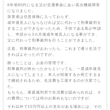
6年前80代になる父が交通事故にあい高次機能障害
になりました。
加害者は任意保険に入っておらず。
成年後見人にならなければ父に代わって刑事裁判を
することができなかったため、子供である私が申請
し、申請から3カ月後成年後見人になる事ができ、
父に代わって刑事裁判を行うことができました。
正直、刑事裁判がおわったら、これまで通り生活で
きればよかったのですが。
困ったことは、お金の管理です。
刑事裁判が終わったからといっても、一度成年後見
人になってしまうと、本人が回復するか死亡するま
で継続されるため、生活費を工面するのが大変でし
た。
もちろん、家庭裁判所で生活費が認められれば、そ
の費用については何のお咎めもないのですが、
それ以外で10万円以上の支出がある場合には、その