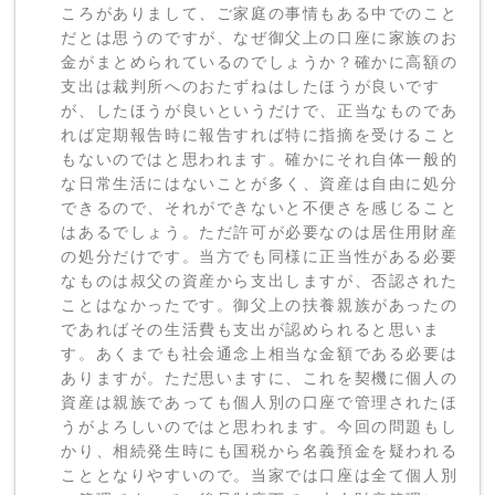
ころがありまして、ご家庭の事情もある中でのこと
だとは思うのですが、なぜ御父上の口座に家族のお
金がまとめられているのでしょうか？確かに高額の
支出は裁判所へのおたずねはしたほうが良いです
が、したほうが良いというだけで、正当なものであ
れば定期報告時に報告すれば特に指摘を受けること
もないのではと思われます。確かにそれ自体一般的
な日常生活にはないことが多く、資産は自由に処分
できるので、それができないと不便さを感じること
はあるでしょう。ただ許可が必要なのは居住用財産
の処分だけです。当方でも同様に正当性がある必要
なものは叔父の資産から支出しますが、否認された
ことはなかったです。御父上の扶養親族があったの
であればその生活費も支出が認められると思いま
す。あくまでも社会通念上相当な金額である必要は
ありますが。ただ思いますに、これを契機に個人の
資産は親族であっても個人別の口座で管理されたほ
うがよろしいのではと思われます。今回の問題もし
かり、相続発生時にも国税から名義預金を疑われる
こととなりやすいので。当家では口座は全て個人別