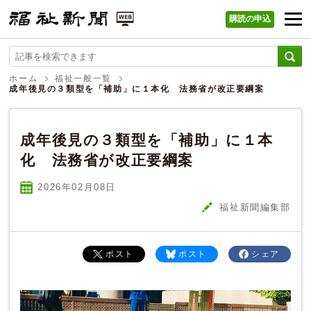
購読の申込
福祉新聞 WEB
ホーム
福祉一般一覧
成年後見の３類型を「補助」に１本化 法務省が改正要綱案
成年後見の３類型を「補助」に１本
化 法務省が改正要綱案
2026年02
月
08
日
福祉新聞編集部
ポスト
ポスト
シェア