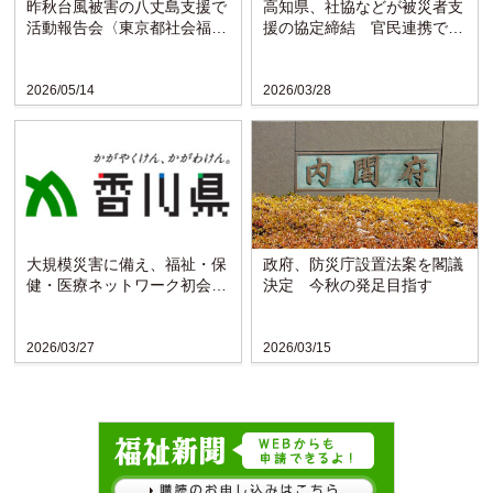
昨秋台風被害の八丈島支援で
高知県、社協などが被災者支
活動報告会〈東京都社会福祉
援の協定締結 官民連携で体
協議会〉
制強化
2026/05/14
2026/03/28
大規模災害に備え、福祉・保
政府、防災庁設置法案を閣議
健・医療ネットワーク初会合
決定 今秋の発足目指す
〈香川県〉
2026/03/27
2026/03/15