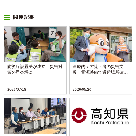
関連記事
防災庁設置法が成立 災害対
医療的ケア児・者の災害支
策の司令塔に
援 電源整備で避難場所確保
〈大阪・みなと寮〉
2026/07/18
2026/05/20