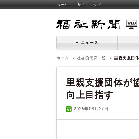
ホーム
サイトマップ
福祉新聞 WEB
ニュース
ホーム
社会的養育一覧
里親支援団
里親支援団体が
向上目指す
2025年08
月
27
日