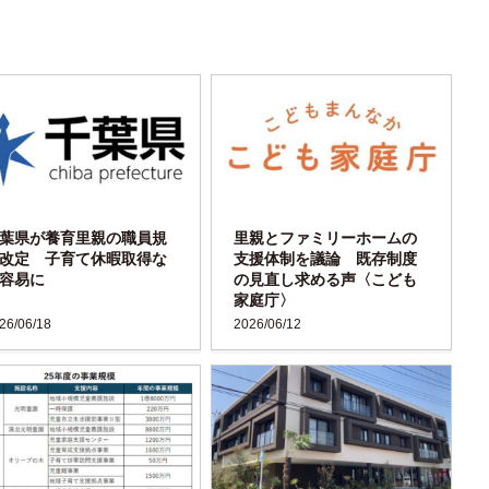
葉県が養育里親の職員規
里親とファミリーホームの
改定 子育て休暇取得な
支援体制を議論 既存制度
容易に
の見直し求める声〈こども
家庭庁〉
26/06/18
2026/06/12