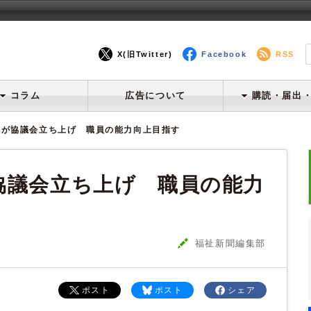
X(旧Twitter)
Facebook
RSS
コラム
広告について
購読・届出
体が協議会立ち上げ 職員の能力向上目指す
協議会立ち上げ 職員の能力
福祉新聞編集部
ポスト
ポスト
シェア