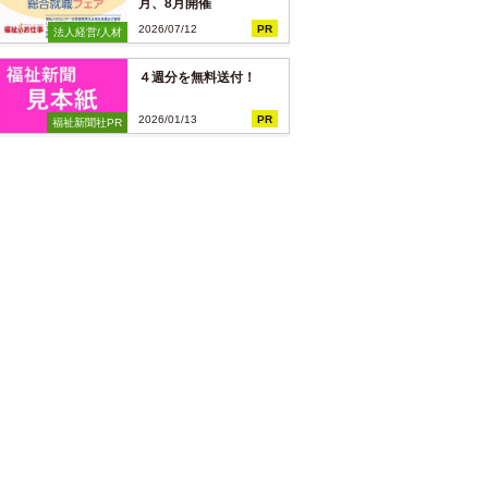
月、8月開催
2026/07/12
PR
法人経営/人材
４週分を無料送付！
2026/01/13
PR
福祉新聞社PR