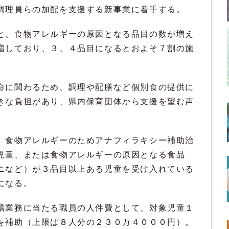
調理員らの加配を支援する新事業に着手する。
と、食物アレルギーの原因となる品目の数が増え
増しており、３、４品目になるとおよそ７割の施
命に関わるため、調理や配膳など個別食の提供に
きな負担があり、県内保育団体から支援を望む声
、食物アレルギーのためアナフィラキシー補助治
児童、または食物アレルギーの原因となる食品
ニなど）が３品目以上ある児童を受け入れている
になる。
膳業務に当たる職員の人件費として、対象児童１
を補助（上限は８人分の２３０万４０００円）。