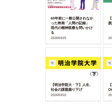
60年前に一般公開されなか
【
った映画「人間の記録」
践
現代の精神医療を問いかけ
る
2026/03/25
20
【明治学院大・下】人生、
【
社会の課題掘り下げ
O
2026/03/10
20