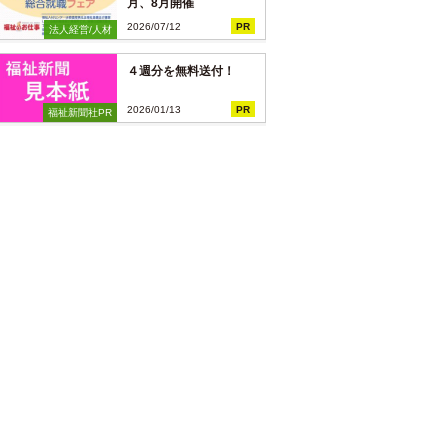
月、8月開催
2026/07/12
PR
法人経営/人材
４週分を無料送付！
2026/01/13
PR
福祉新聞社PR