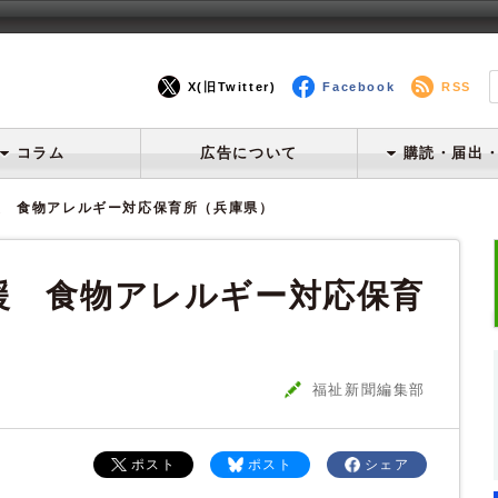
X(旧Twitter)
Facebook
RSS
コラム
広告について
購読・届出
援 食物アレルギー対応保育所（兵庫県）
援 食物アレルギー対応保育
福祉新聞編集部
ポスト
ポスト
シェア