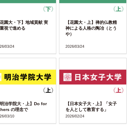
花園大・下】地域貢献 実
【花園大・上】禅的仏教精
重視で進める
神による人格の陶冶（とう
や）
26/03/24
2026/03/24
明治学院大・上】Do for
【日本女子大・上】「女子
thers の理念で
を人として教育する」
26/03/10
2026/02/24