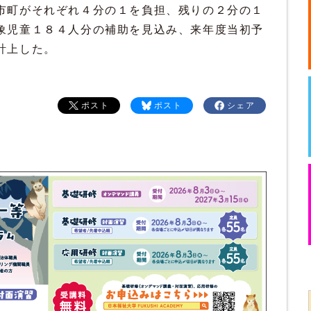
市町がそれぞれ４分の１を負担、残りの２分の１
象児童１８４人分の補助を見込み、来年度当初予
計上した。
ポスト
ポスト
シェア