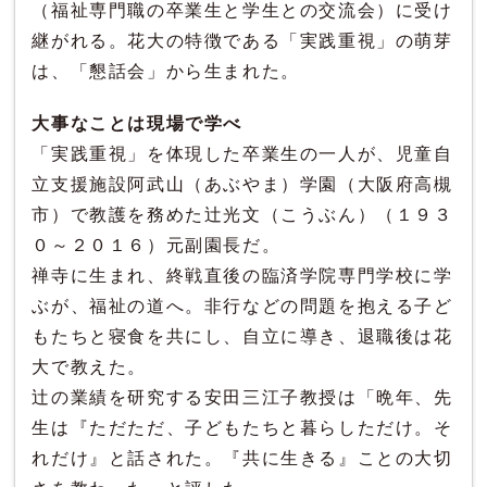
（福祉専門職の卒業生と学生との交流会）に受け
継がれる。花大の特徴である「実践重視」の萌芽
は、「懇話会」から生まれた。
大事なことは現場で学べ
「実践重視」を体現した卒業生の一人が、児童自
立支援施設阿武山（あぶやま）学園（大阪府高槻
市）で教護を務めた辻光文（こうぶん）（１９３
０～２０１６）元副園長だ。
禅寺に生まれ、終戦直後の臨済学院専門学校に学
ぶが、福祉の道へ。非行などの問題を抱える子ど
もたちと寝食を共にし、自立に導き、退職後は花
大で教えた。
辻の業績を研究する安田三江子教授は「晩年、先
生は『ただただ、子どもたちと暮らしただけ。そ
れだけ』と話された。『共に生きる』ことの大切