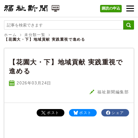
購読の申込
福祉新聞 WEB
ホーム
未分類一覧
【花園大・下】地域貢献 実践重視で進める
【花園大・下】地域貢献 実践重視で
進める
2026年03
月
24
日
福祉新聞編集部
ポスト
ポスト
シェア