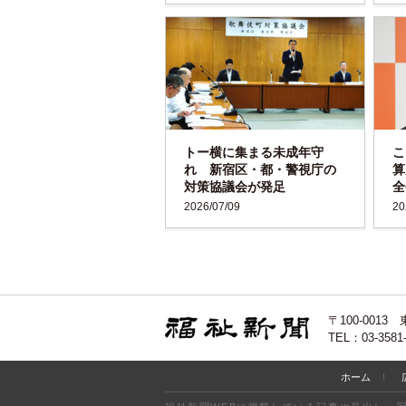
トー横に集まる未成年守
こ
れ 新宿区・都・警視庁の
算
対策協議会が発足
全
2026/07/09
20
〒100-00
TEL：03-3581
ホーム