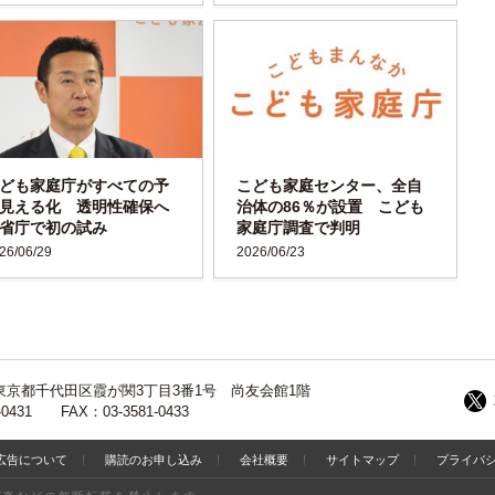
ども家庭庁がすべての予
こども家庭センター、全自
見える化 透明性確保へ
治体の86％が設置 こども
省庁で初の試み
家庭庁調査で判明
26/06/29
2026/06/23
13 東京都千代田区霞が関3丁目3番1号 尚友会館1階
-0431 FAX：03-3581-0433
広告について
購読のお申し込み
会社概要
サイトマップ
プライバ