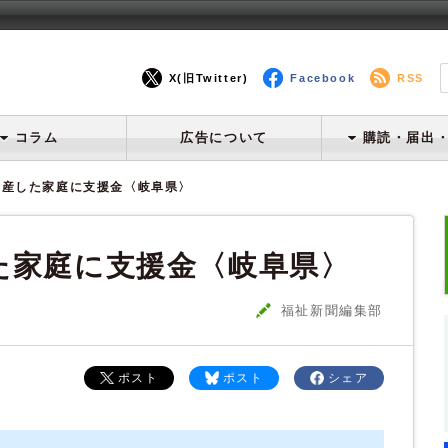
X(旧Twitter)
Facebook
RSS
コラム
広告について
購読・届出
出産した家庭に支援金〈岐阜県〉
た家庭に支援金〈岐阜県〉
福祉新聞編集部
ポスト
ポスト
シェア