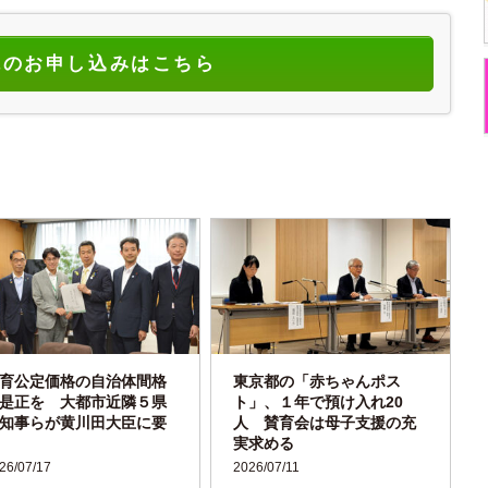
読のお申し込みはこちら
育公定価格の自治体間格
東京都の「赤ちゃんポス
是正を 大都市近隣５県
ト」、１年で預け入れ20
知事らが黄川田大臣に要
人 賛育会は母子支援の充
実求める
26/07/17
2026/07/11