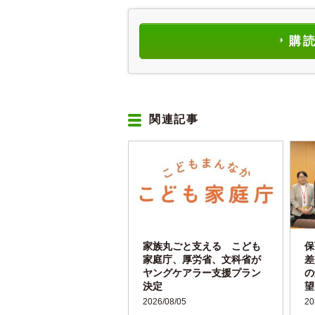
購
関連記事
家族丸ごと支える こども
保
家庭庁、厚労省、文科省が
差
ヤングケアラー支援プラン
の
決定
望
2026/08/05
20