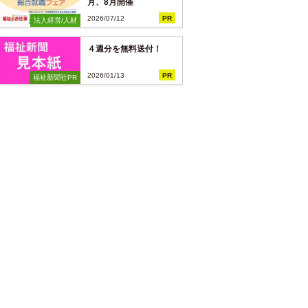
月、8月開催
2026/07/12
PR
法人経営/人材
４週分を無料送付！
2026/01/13
PR
福祉新聞社PR